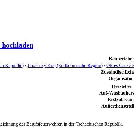
o hochladen
Kennzeiche
ch Republic)
›
Jihočeský Kraj (Südböhmische Region)
›
Okres České B
Zuständige Leits
Organisatio
Hersteller
Auf-/Ausbauherst
Erstzulassun
Außerdienststel
zeichnung der Berufsfeuerwehren in der Tschechischen Republik.