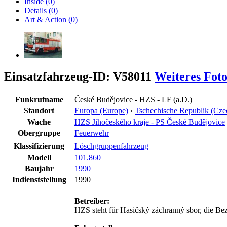
Inside (0)
Details (0)
Art & Action (0)
Einsatzfahrzeug-ID: V58011
Weiteres Fot
Funkrufname
České Budějovice - HZS - LF (a.D.)
Standort
Europa (Europe)
›
Tschechische Republik (Cze
Wache
HZS Jihočeského kraje - PS České Budějovice
Obergruppe
Feuerwehr
Klassifizierung
Löschgruppenfahrzeug
Modell
101.860
Baujahr
1990
Indienststellung
1990
Betreiber:
HZS steht für Hasičský záchranný sbor, die Be