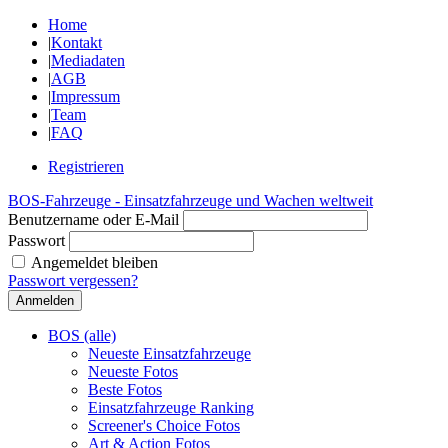
Home
|
Kontakt
|
Mediadaten
|
AGB
|
Impressum
|
Team
|
FAQ
Registrieren
BOS-Fahrzeuge - Einsatzfahrzeuge und Wachen weltweit
Benutzername oder E-Mail
Passwort
Angemeldet bleiben
Passwort vergessen?
BOS (alle)
Neueste Einsatzfahrzeuge
Neueste Fotos
Beste Fotos
Einsatzfahrzeuge Ranking
Screener's Choice Fotos
Art & Action Fotos