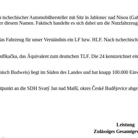
tschechischer Automobilhersteller mit Sitz in Jablonec nad Nisou (G
ter diesem Namen. Faktisch handelte es sich dabei um die Nutzfahrzeu
as Fahrzeug für unser Verständnis ein LF bzw. HLF. Nach tschechisch
 stříkačka, das Äquivalent zum deutschen TLF. Die 24 kennzeichnet ei
sch Budweis) liegt im Süden des Landes und hat knapp 100.000 Einwo
tpunkt an die SDH Svatý Jan nad Malší, okres České Budějovice abge
Leistung
Zulässiges Gesamtgew