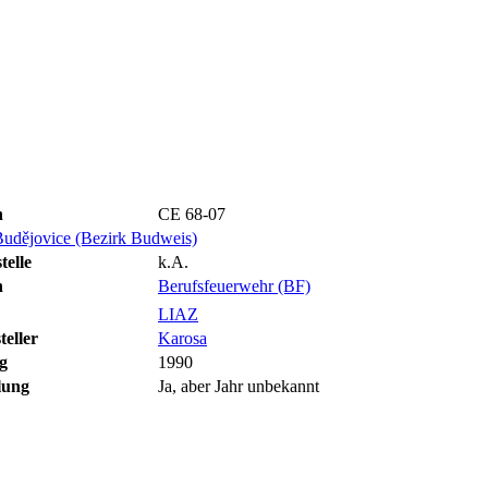
n
CE 68-07
udějovice (Bezirk Budweis)
telle
k.A.
n
Berufsfeuerwehr (BF)
LIAZ
eller
Karosa
g
1990
lung
Ja, aber Jahr unbekannt