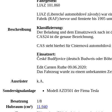
Fahrgestell:
LIAZ 101.860
LIAZ (Liberecké automobilové závody) war ein 
Fabrik (RAF) hervor und firmierte bis 1995 un
Klassifizierung:
Beschreibung
Der Beladung und dem Einsatzzweck nach ist d
CAS24 ist die genaue Bezeichnung.
CAS steht hierbei für Cisternová automobilová
Einsatzort:
České Budějovice (deutsch Budweis oder Böhmi
Edit Carsten Ruthe 09.06.2020:
Das Fahrzeug wurde zu einem unbekannten Zei
Ausrüster
k.A.
Sondersignalanlage
Modell AZD501 der Firma Tesla
Besatzung
1/8
Hubraum (cm³)
11.940