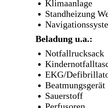
Klimaanlage
Standheizung We
Navigationssys
Beladung u.a.:
Notfallrucksack
Kindernotfalltas
EKG/Defibrillat
Beatmungsgerät
Sauerstoff
Perfusoren