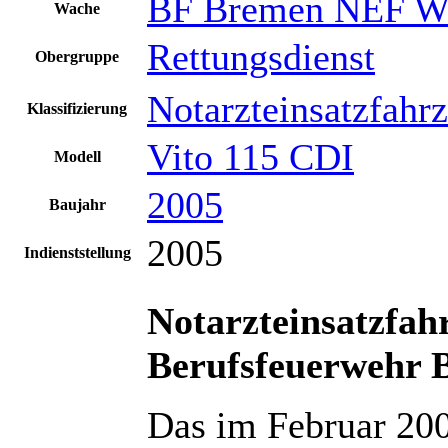
BF Bremen NEF W
Wache
Rettungsdienst
Obergruppe
Notarzteinsatzfahr
Klassifizierung
Vito 115 CDI
Modell
2005
Baujahr
2005
Indienststellung
Notarzteinsatzfah
Berufsfeuerwehr 
Das im Februar 200