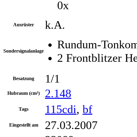
0x
k.A.
Ausrüster
Rundum-Tonkomb
Sondersignalanlage
2 Frontblitzer 
1/1
Besatzung
2.148
Hubraum (cm³)
115cdi
,
bf
Tags
27.03.2007
Eingestellt am