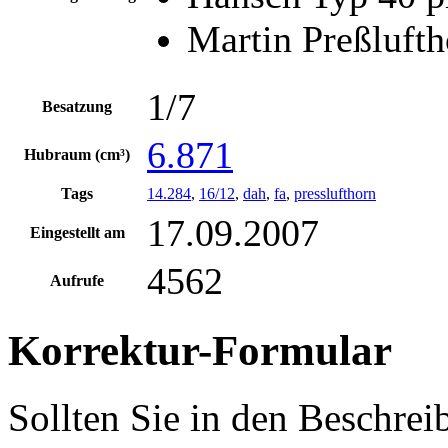
Martin Preßlufth
1/7
Besatzung
6.871
Hubraum (cm³)
Tags
14.284
,
16/12
,
dah
,
fa
,
presslufthorn
17.09.2007
Eingestellt am
4562
Aufrufe
Korrektur-Formular
Sollten Sie in den Beschre