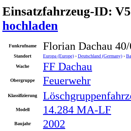
Einsatzfahrzeug-ID: V
hochladen
Florian Dachau 40/
Funkrufname
Standort
Europa (Europe)
›
Deutschland (Germany)
›
Ba
FF Dachau
Wache
Feuerwehr
Obergruppe
Löschgruppenfahrz
Klassifizierung
14.284 MA-LF
Modell
2002
Baujahr