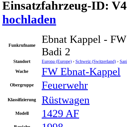
Einsatzfahrzeug-ID: V
hochladen
Ebnat Kappel - FW
Funkrufname
Badi 2
Standort
Europa (Europe)
›
Schweiz (Switzerland)
›
San
FW Ebnat-Kappel
Wache
Feuerwehr
Obergruppe
Rüstwagen
Klassifizierung
1429 AF
Modell
1998
Baujahr