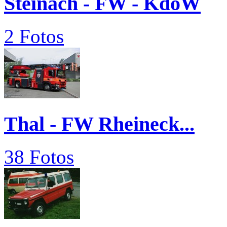
Steinach - FW - KdoW
2 Fotos
Thal - FW Rheineck...
38 Fotos