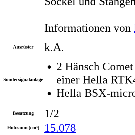
Sockel und Stange
Informationen von
k.A.
Ausrüster
2 Hänsch Comet 
einer Hella RTK
Sondersignalanlage
Hella BSX-micro
1/2
Besatzung
15.078
Hubraum (cm³)