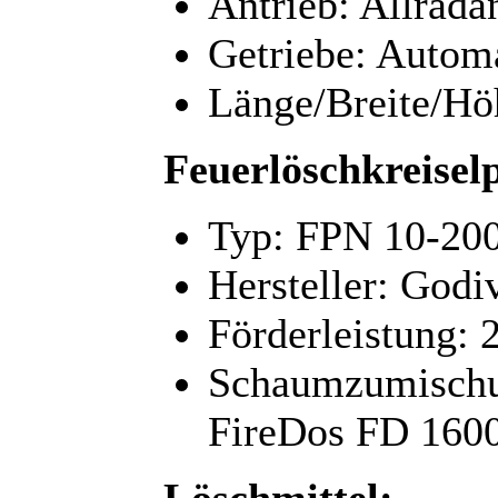
Antrieb: Allrada
Getriebe: Automa
Länge/Breite/Hö
Feuerlöschkreise
Typ: FPN 10-20
Hersteller: Godi
Förderleistung: 
Schaumzumischu
FireDos FD 160
Löschmittel: