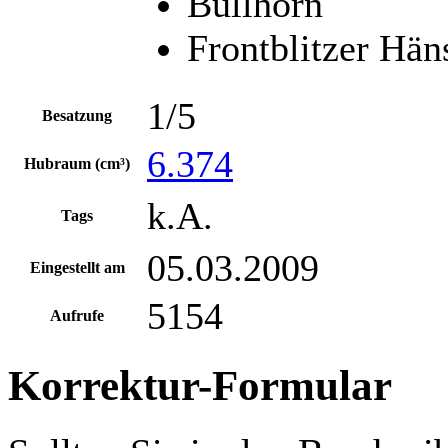
Bullhorn
Frontblitzer Hän
1/5
Besatzung
6.374
Hubraum (cm³)
k.A.
Tags
05.03.2009
Eingestellt am
5154
Aufrufe
Korrektur-Formular