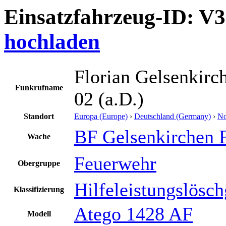
Einsatzfahrzeug-ID: V
hochladen
Florian Gelsenkir
Funkrufname
02 (a.D.)
Standort
Europa (Europe)
›
Deutschland (Germany)
›
No
BF Gelsenkirchen
Wache
Feuerwehr
Obergruppe
Hilfeleistungslösc
Klassifizierung
Atego 1428 AF
Modell