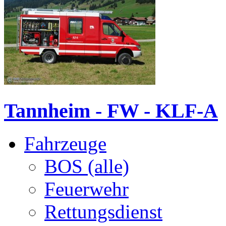
Tannheim - FW - KLF-A
Fahrzeuge
BOS (alle)
Feuerwehr
Rettungsdienst