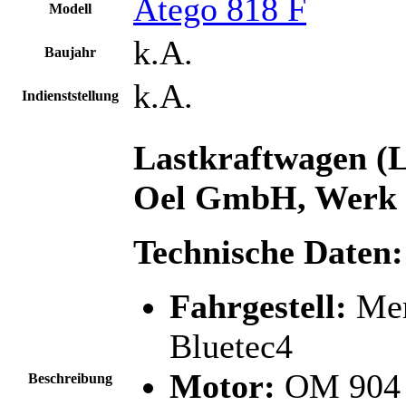
Atego 818 F
Modell
k.A.
Baujahr
k.A.
Indienststellung
Lastkraftwagen 
Oel GmbH, Werk S
Technische Daten:
Fahrgestell:
Mer
Bluetec4
Motor:
OM 904 L
Beschreibung