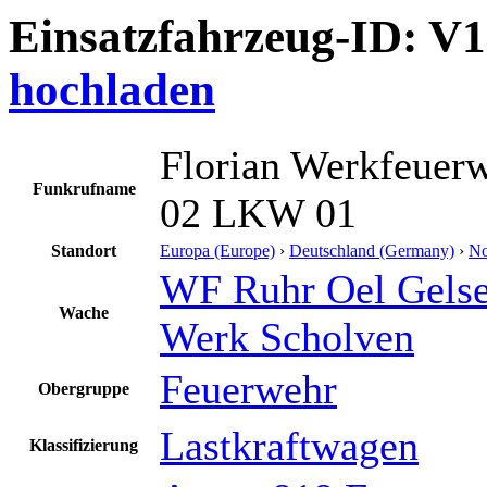
Einsatzfahrzeug-ID: V
hochladen
Florian Werkfeuer
Funkrufname
02 LKW 01
Standort
Europa (Europe)
›
Deutschland (Germany)
›
No
WF Ruhr Oel Gelse
Wache
Werk Scholven
Feuerwehr
Obergruppe
Lastkraftwagen
Klassifizierung