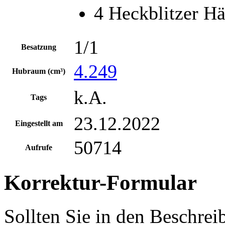
4 Heckblitzer H
1/1
Besatzung
4.249
Hubraum (cm³)
k.A.
Tags
23.12.2022
Eingestellt am
50714
Aufrufe
Korrektur-Formular
Sollten Sie in den Beschre