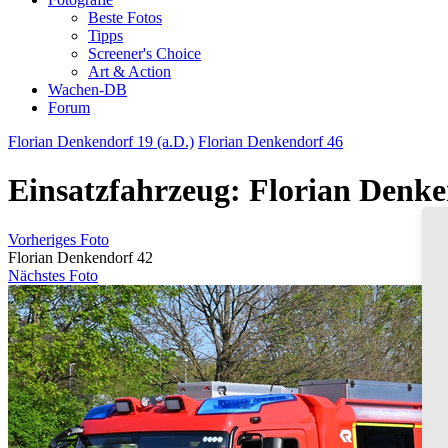
Beste Fotos
Tipps
Screener's Choice
Art & Action
Wachen-DB
Forum
Florian Denkendorf 19 (a.D.)
Florian Denkendorf 46
Einsatzfahrzeug: Florian Denke
Vorheriges Foto
Florian Denkendorf 42
Nächstes Foto