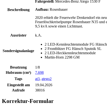
Fahrgestell:
Mercedes-Benz Atego 1530 F
Aufbau:
Rosenbauer
Beschreibung
2020 erhielt die Feuerwehr Denkendorf ein ne
Feuerlöschkreiselpumpe Rosenbauer N35 und ein 
9,5 kvA sowie einen Lichtmast.
Ausrüster
k.A.
2 LED-Kennleuchtenmodule FG Hänsch
2 Frontblitzer FG Hänsch Sputnik SL
Sondersignalanlage
2 LED-Heckkennleuchtenmodule
Martin-Horn 2298 GM
Besatzung
1/8
Hubraum (cm³)
7.698
Tags
at3
,
atego2
Eingestellt am
19.04.2026
Aufrufe
38016
Korrektur-Formular