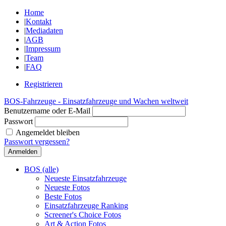
Home
|
Kontakt
|
Mediadaten
|
AGB
|
Impressum
|
Team
|
FAQ
Registrieren
BOS-Fahrzeuge - Einsatzfahrzeuge und Wachen weltweit
Benutzername oder E-Mail
Passwort
Angemeldet bleiben
Passwort vergessen?
BOS (alle)
Neueste Einsatzfahrzeuge
Neueste Fotos
Beste Fotos
Einsatzfahrzeuge Ranking
Screener's Choice Fotos
Art & Action Fotos