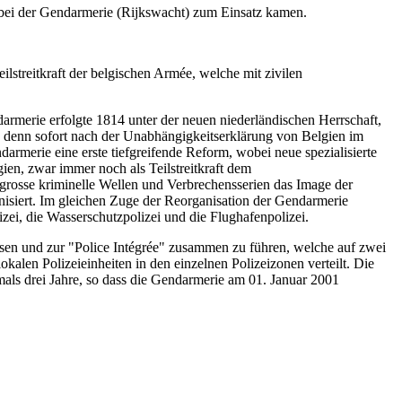
z bei der Gendarmerie (Rijkswacht) zum Einsatz kamen.
lstreitkraft der belgischen Armée, welche mit zivilen
rmerie erfolgte 1814 unter der neuen niederländischen Herrschaft,
, denn sofort nach der Unabhängigkeitserklärung von Belgien im
merie eine erste tiefgreifende Reform, wobei neue spezialisierte
en, zwar immer noch als Teilstreitkraft dem
m grosse kriminelle Wellen und Verbrechensserien das Image der
isiert. Im gleichen Zuge der Reorganisation der Gendarmerie
ei, die Wasserschutzpolizei und die Flughafenpolizei.
lösen und zur "Police Intégrée" zusammen zu führen, welche auf zwei
kalen Polizeieinheiten in den einzelnen Polizeizonen verteilt. Die
mals drei Jahre, so dass die Gendarmerie am 01. Januar 2001