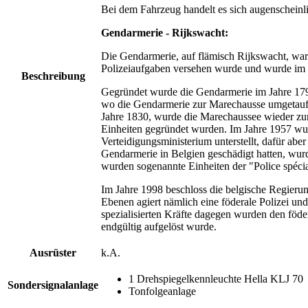
Bei dem Fahrzeug handelt es sich augenscheinl
Gendarmerie - Rijkswacht:
Die Gendarmerie, auf flämisch Rijkswacht, war e
Polizeiaufgaben versehen wurde und wurde im J
Beschreibung
Gegründet wurde die Gendarmerie im Jahre 1795
wo die Gendarmerie zur Marechausse umgetauft 
Jahre 1830, wurde die Marechaussee wieder zur
Einheiten gegründet wurden. Im Jahre 1957 wur
Verteidigungsministerium unterstellt, dafür ab
Gendarmerie in Belgien geschädigt hatten, wur
wurden sogenannte Einheiten der "Police spécia
Im Jahre 1998 beschloss die belgische Regierun
Ebenen agiert nämlich eine föderale Polizei und
spezialisierten Kräfte dagegen wurden den föde
endgültig aufgelöst wurde.
Ausrüster
k.A.
1 Drehspiegelkennleuchte Hella KLJ 70
Sondersignalanlage
Tonfolgeanlage