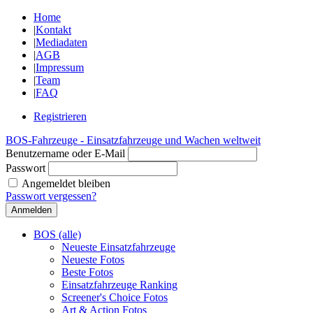
Home
|
Kontakt
|
Mediadaten
|
AGB
|
Impressum
|
Team
|
FAQ
Registrieren
BOS-Fahrzeuge - Einsatzfahrzeuge und Wachen weltweit
Benutzername oder E-Mail
Passwort
Angemeldet bleiben
Passwort vergessen?
BOS (alle)
Neueste Einsatzfahrzeuge
Neueste Fotos
Beste Fotos
Einsatzfahrzeuge Ranking
Screener's Choice Fotos
Art & Action Fotos