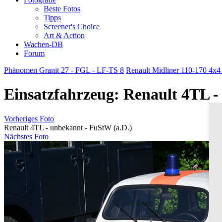
Beste Fotos
Tipps
Screener's Choice
Art & Action
Wachen-DB
Forum
Phänomen Granit 27 - FGL - LF-TS 8
Renault Midliner 110-170 4x4 -
Einsatzfahrzeug: Renault 4TL -
Vorheriges Foto
Renault 4TL - unbekannt - FuStW (a.D.)
Nächstes Foto