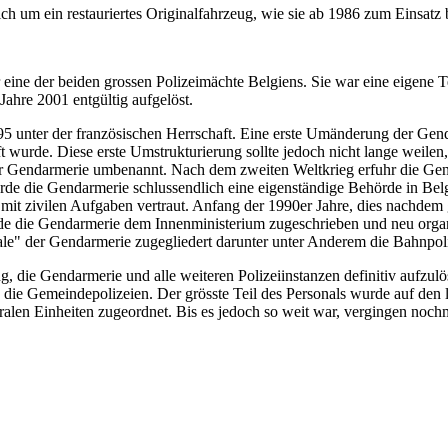
ich um ein restauriertes Originalfahrzeug, wie sie ab 1986 zum Einsat
ine der beiden grossen Polizeimächte Belgiens. Sie war eine eigene Tei
ahre 2001 entgültig aufgelöst.
 unter der französischen Herrschaft. Eine erste Umänderung der Genda
wurde. Diese erste Umstrukturierung sollte jedoch nicht lange weilen
 Gendarmerie umbenannt. Nach dem zweiten Weltkrieg erfuhr die Gendar
de die Gendarmerie schlussendlich eine eigenständige Behörde in Belgi
er mit zivilen Aufgaben vertraut. Anfang der 1990er Jahre, dies nachde
de die Gendarmerie dem Innenministerium zugeschrieben und neu organ
le" der Gendarmerie zugegliedert darunter unter Anderem die Bahnpoliz
g, die Gendarmerie und alle weiteren Polizeiinstanzen definitiv aufzu
 die Gemeindepolizeien. Der grösste Teil des Personals wurde auf den lo
ralen Einheiten zugeordnet. Bis es jedoch so weit war, vergingen noch