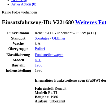
Art & Action (0)
Keine Fotos vorhanden
Einsatzfahrzeug-ID: V221680
Weiteres Fo
Funkrufname
Renault 4TL - unbekannt - FuStW (a.D.)
Standort
Sonstiges
›
Oldtimer
Wache
k.A.
Obergruppe
Polizei
Klassifizierung
Funkstreifenwagen
Modell
4TL
Baujahr
1986
Indienststellung
1986
Ehemaliger Funkstreifenwagen (FuStW) de
Fahrgestell:
Renault
Modell:
R4 TL
Baujahr:
1986
Ausbau:
unbekannt