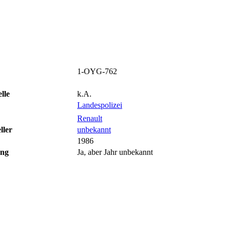
1-OYG-762
lle
k.A.
Landespolizei
Renault
ller
unbekannt
1986
ung
Ja, aber Jahr unbekannt