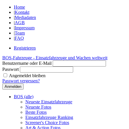
Home
|
Kontakt
|
Mediadaten
|
AGB
|
Impressum
|
Team
|
FAQ
Registrieren
BOS-Fahrzeuge - Einsatzfahrzeuge und Wachen weltweit
Benutzername oder E-Mail
Passwort
Angemeldet bleiben
Passwort vergessen?
BOS (alle)
Neueste Einsatzfahrzeuge
Neueste Fotos
Beste Fotos
Einsatzfahrzeuge Ranking
Screener's Choice Fotos
Art & Action Fotos