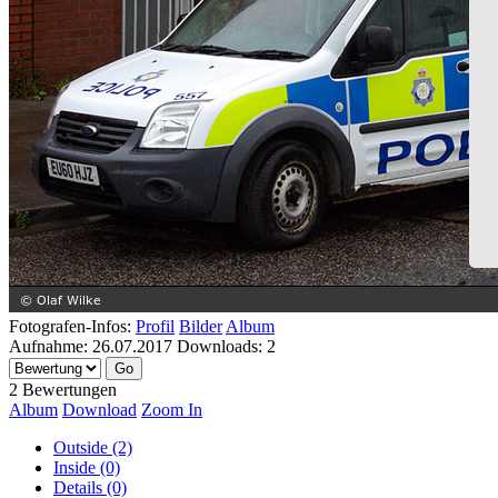
Fotografen-Infos:
Profil
Bilder
Album
Aufnahme:
26.07.2017
Downloads:
2
2 Bewertungen
Album
Download
Zoom In
Outside (2)
Inside (0)
Details (0)