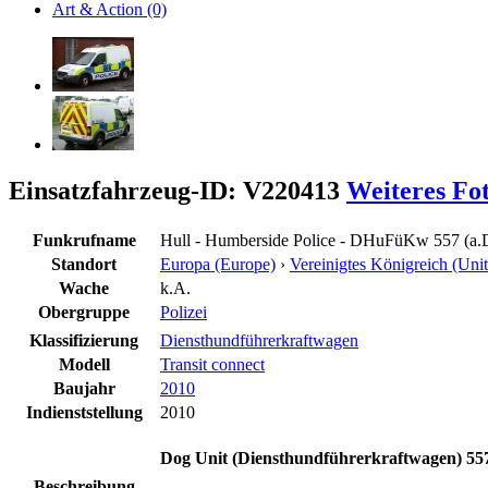
Art & Action (0)
Einsatzfahrzeug-ID: V220413
Weiteres Fo
Funkrufname
Hull - Humberside Police - DHuFüKw 557 (a.
Standort
Europa (Europe)
›
Vereinigtes Königreich (Un
Wache
k.A.
Obergruppe
Polizei
Klassifizierung
Diensthundführerkraftwagen
Modell
Transit connect
Baujahr
2010
Indienststellung
2010
Dog Unit (Diensthundführerkraftwagen) 55
Beschreibung