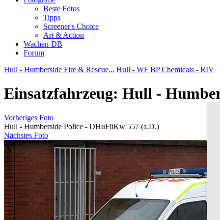
Beste Fotos
Tipps
Screener's Choice
Art & Action
Wachen-DB
Forum
Hull - Humberside Fire & Rescue...
Hull - WF BP Chemicals - RIV
Einsatzfahrzeug: Hull - Humber
Vorheriges Foto
Hull - Humberside Police - DHuFüKw 557 (a.D.)
Nächstes Foto