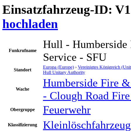
Einsatzfahrzeug-ID: V
hochladen
Hull - Humberside
Funkrufname
Service - SFU
Europa (Europe)
›
Vereinigtes Königreich (Un
Standort
Hull Unitary Authority
Humberside Fire &
Wache
- Clough Road Fire
Feuerwehr
Obergruppe
Kleinlöschfahrzeug
Klassifizierung