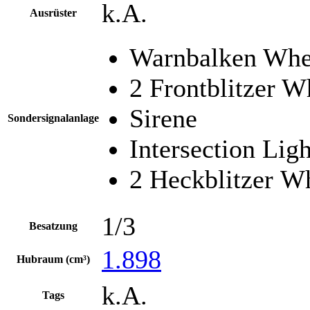
k.A.
Ausrüster
Warnbalken Whel
2 Frontblitzer W
Sirene
Sondersignalanlage
Intersection Lig
2 Heckblitzer W
1/3
Besatzung
1.898
Hubraum (cm³)
k.A.
Tags