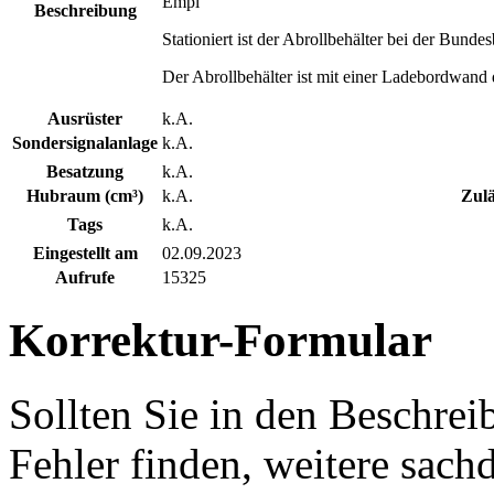
Empl
Beschreibung
Stationiert ist der Abrollbehälter bei der Bunde
Der Abrollbehälter ist mit einer Ladebordwand 
Ausrüster
k.A.
Sondersignalanlage
k.A.
Besatzung
k.A.
Hubraum (cm³)
k.A.
Zulä
Tags
k.A.
Eingestellt am
02.09.2023
Aufrufe
15325
Korrektur-Formular
Sollten Sie in den Beschre
Fehler finden, weitere sach