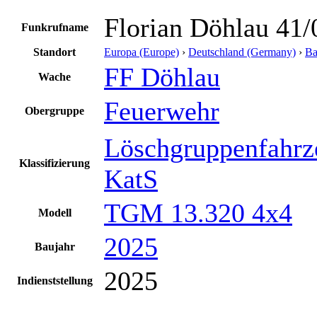
Florian Döhlau 41/
Funkrufname
Standort
Europa (Europe)
›
Deutschland (Germany)
›
Ba
FF Döhlau
Wache
Feuerwehr
Obergruppe
Löschgruppenfahrz
Klassifizierung
KatS
TGM 13.320 4x4
Modell
2025
Baujahr
2025
Indienststellung