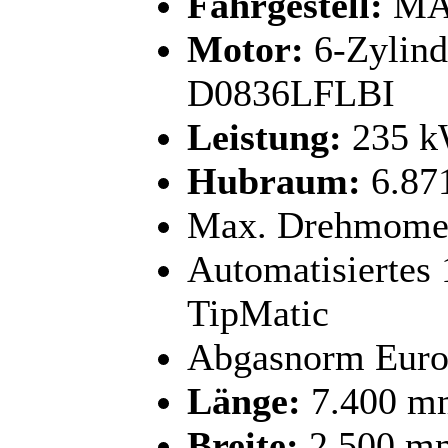
Fahrgestell:
MAN
Motor:
6-Zylind
D0836LFLBI
Leistung:
235 kW
Hubraum:
6.87
Max. Drehmomen
Automatisiertes
TipMatic
Abgasnorm Euro
Länge:
7.400 m
Breite:
2.500 m