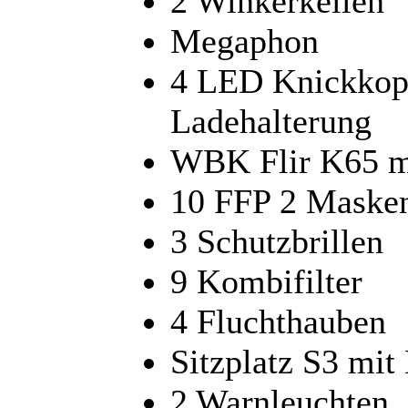
2 Winkerkellen
Megaphon
4 LED Knickkopf
Ladehalterung
WBK Flir K65 mi
10 FFP 2 Maske
3 Schutzbrillen
9 Kombifilter
4 Fluchthauben
Sitzplatz S3 mit
2 Warnleuchten