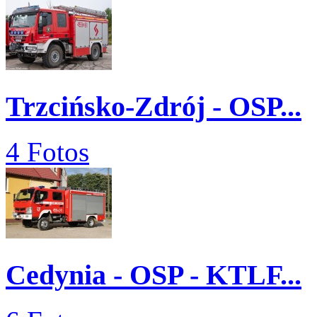
Trzcińsko-Zdrój - OSP...
4 Fotos
Cedynia - OSP - KTLF...