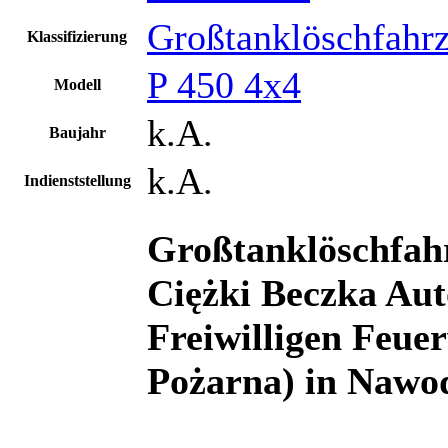
Großtanklöschfahr
Klassifizierung
P 450 4x4
Modell
k.A.
Baujahr
k.A.
Indienststellung
Großtanklöschfah
Ciężki Beczka A
Freiwilligen Feu
Pożarna)
in
Nawo