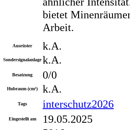
ähnlicher Intensität
bietet Minenräumer
Arbeit.
k.A.
Ausrüster
k.A.
Sondersignalanlage
0/0
Besatzung
k.A.
Hubraum (cm³)
interschutz2026
Tags
19.05.2025
Eingestellt am