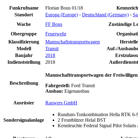
Funkrufname
Florian Bous 01/18
Kennzeic
Standort
Europa (Europe)
›
Deutschland (Germany)
›
Sa
Wache
FF Bous
Zuständige Lei
Obergruppe
Feuerwehr
Organisat
Klassifizierung
Mannschaftstransportwagen
Herstelle
Modell
Transit
Auf-/Ausbauher
Baujahr
2018
Erstzulass
Indienststellung
2018
Außerdienstst
Mannschafttransportwagen der Freiwillige
Beschreibung
Fahrgestell:
Ford Transit
Ausbau:
Eigenausbau
Ausrüster
Rauwers GmbH
Rundum-Tonkombination Hella RTK 6-
Sondersignalanlage
2 Frontblitzer Helal BST
Kennleuchte Federal Signal Pilot Solari