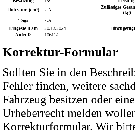
Besatzung
1/8
Leistun
Zulässiges Gesa
Hubraum (cm³)
k.A.
(kg)
Tags
k.A.
Eingestellt am
20.12.2024
Hinzugefügt
Aufrufe
106114
Korrektur-Formular
Sollten Sie in den Beschre
Fehler finden, weitere sach
Fahrzeug besitzen oder ein
Urheberrecht melden wollen
Korrekturformular. Wir bitt