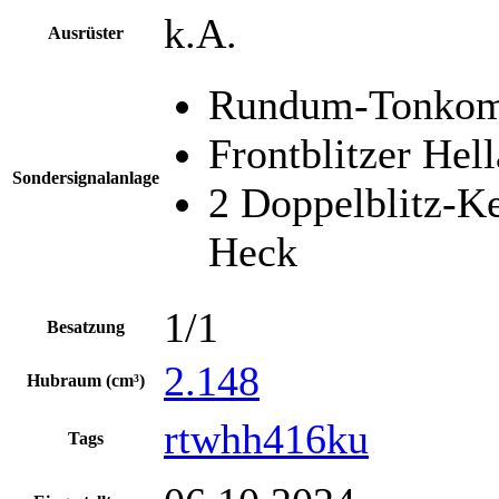
k.A.
Ausrüster
Rundum-Tonkomb
Frontblitzer He
Sondersignalanlage
2 Doppelblitz-K
Heck
1/1
Besatzung
2.148
Hubraum (cm³)
rtwhh416ku
Tags