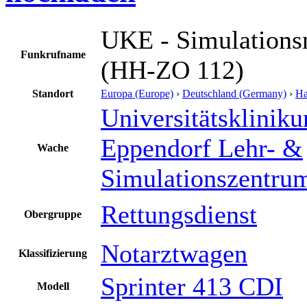
UKE - Simulations
Funkrufname
(HH-ZO 112)
Standort
Europa (Europe)
›
Deutschland (Germany)
›
H
Universitätsklini
Eppendorf Lehr- &
Wache
Simulationszentru
Rettungsdienst
Obergruppe
Notarztwagen
Klassifizierung
Sprinter 413 CDI
Modell