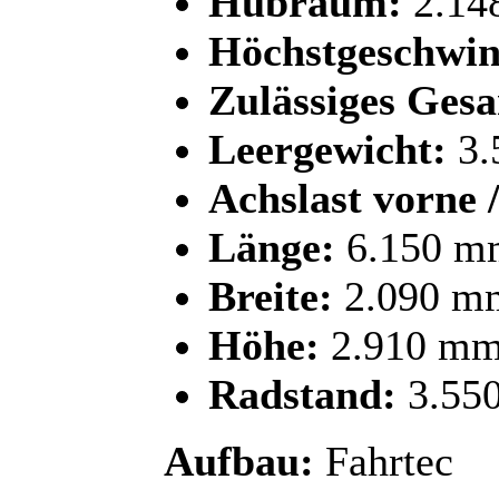
Hubraum:
2.14
Höchstgeschwin
Zulässiges Ges
Leergewicht:
3.
Achslast vorne /
Länge:
6.150 m
Breite:
2.090 m
Höhe:
2.910 m
Radstand:
3.55
Aufbau:
Fahrtec