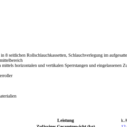
 8 seitlichen Rollschlauchkassetten, Schlauchverlegung im aufgesatt
ittelbereich
mittels horizontalen und vertikalen Sperrstangen und eingelassenen 
rroller
terialien
Leistung
k.A
Zulässiges Gesamtgewicht (kg)
12