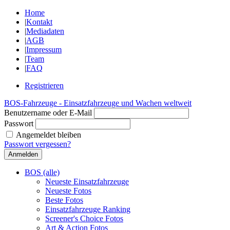
Home
|
Kontakt
|
Mediadaten
|
AGB
|
Impressum
|
Team
|
FAQ
Registrieren
BOS-Fahrzeuge - Einsatzfahrzeuge und Wachen weltweit
Benutzername oder E-Mail
Passwort
Angemeldet bleiben
Passwort vergessen?
BOS (alle)
Neueste Einsatzfahrzeuge
Neueste Fotos
Beste Fotos
Einsatzfahrzeuge Ranking
Screener's Choice Fotos
Art & Action Fotos