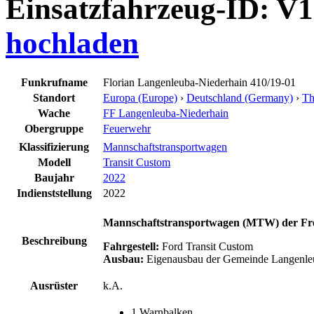
Einsatzfahrzeug-ID: V
hochladen
Funkrufname
Florian Langenleuba-Niederhain 410/19-01
Standort
Europa (Europe)
›
Deutschland (Germany)
›
Th
Wache
FF Langenleuba-Niederhain
Obergruppe
Feuerwehr
Klassifizierung
Mannschaftstransportwagen
Modell
Transit Custom
Baujahr
2022
Indienststellung
2022
Mannschaftstransportwagen (MTW) der Fre
Beschreibung
Fahrgestell:
Ford Transit Custom
Ausbau:
Eigenausbau der Gemeinde Langenle
Ausrüster
k.A.
1 Warnbalken