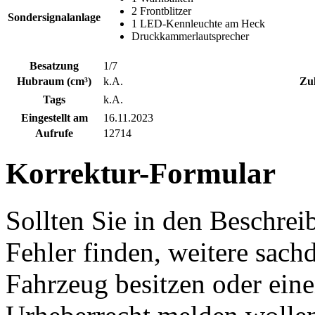
2 Frontblitzer
Sondersignalanlage
1 LED-Kennleuchte am Heck
Druckkammerlautsprecher
Besatzung
1/7
Hubraum (cm³)
k.A.
Zul
Tags
k.A.
Eingestellt am
16.11.2023
Aufrufe
12714
Korrektur-Formular
Sollten Sie in den Beschre
Fehler finden, weitere sach
Fahrzeug besitzen oder ein