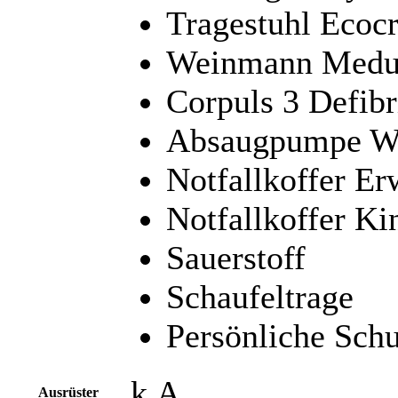
Tragestuhl Ecocr
Weinmann Medum
Corpuls 3 Defibri
Absaugpumpe W
Notfallkoffer E
Notfallkoffer Ki
Sauerstoff
Schaufeltrage
Persönliche Sch
k.A.
Ausrüster