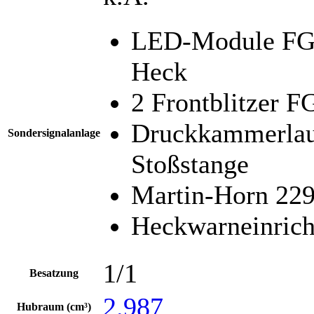
LED-Module FG 
Heck
2 Frontblitzer 
Druckkammerlau
Sondersignalanlage
Stoßstange
Martin-Horn 229
Heckwarneinric
1/1
Besatzung
2.987
Hubraum (cm³)