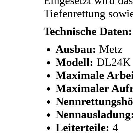
Eingesetzt wird da
Tiefenrettung sow
Technische Daten:
Ausbau:
Metz
Modell:
DL24K
Maximale Arbei
Maximaler Aufr
Nennrettungshö
Nennausladung
Leiterteile:
4