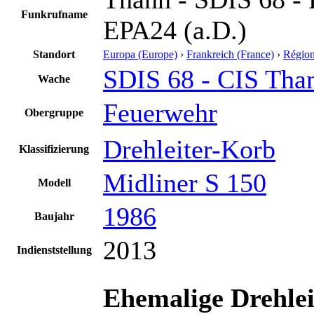
Funkrufname
EPA24 (a.D.)
Standort
Europa (Europe)
›
Frankreich (France)
›
Région
SDIS 68 - CIS Tha
Wache
Feuerwehr
Obergruppe
Drehleiter-Korb
Klassifizierung
Midliner S 150
Modell
1986
Baujahr
2013
Indienststellung
Ehemalige Drehlei