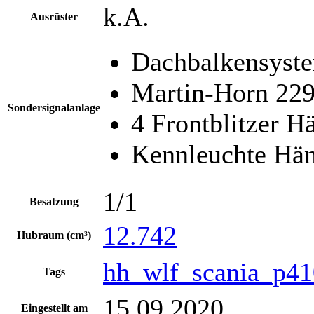
k.A.
Ausrüster
Dachbalkensyst
Martin-Horn 22
Sondersignalanlage
4 Frontblitzer H
Kennleuchte Hä
1/1
Besatzung
12.742
Hubraum (cm³)
hh_wlf_scania_p41
Tags
15.09.2020
Eingestellt am