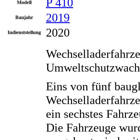
P 410
Modell
2019
Baujahr
2020
Indienststellung
Wechselladerfahrz
Umweltschutzwache
Eins von fünf baug
Wechselladerfahrz
ein sechstes Fahrze
Die Fahrzeuge wur