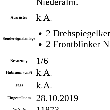
Niederalm.
k.A.
Ausrüster
2 Drehspiegelke
Sondersignalanlage
2 Frontblinker
1/6
Besatzung
k.A.
Hubraum (cm³)
k.A.
Tags
28.10.2019
Eingestellt am
11873
Aufrufe