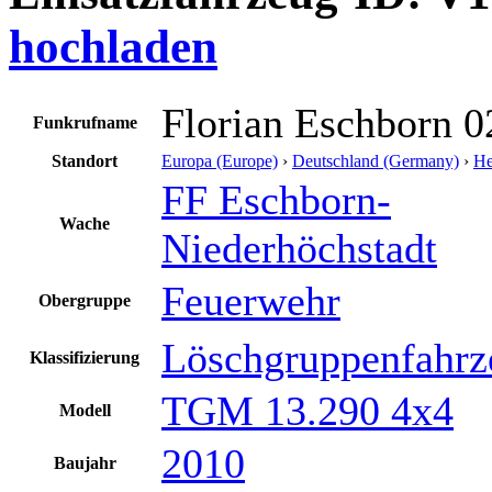
hochladen
Florian Eschborn 0
Funkrufname
Standort
Europa (Europe)
›
Deutschland (Germany)
›
He
FF Eschborn-
Wache
Niederhöchstadt
Feuerwehr
Obergruppe
Löschgruppenfahrz
Klassifizierung
TGM 13.290 4x4
Modell
2010
Baujahr