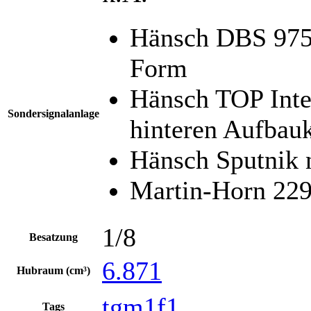
Hänsch DBS 975 
Form
Hänsch TOP Inte
Sondersignalanlage
hinteren Aufbau
Hänsch Sputnik n
Martin-Horn 22
1/8
Besatzung
6.871
Hubraum (cm³)
tgm1f1
Tags