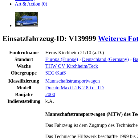
Art & Action (0)
Einsatzfahrzeug-ID: V139999
Weiteres Fo
Funkrufname
Heros Kirchheim 21/10 (a.D.)
Standort
Europa (Europe)
›
Deutschland (Germany)
›
Ba
Wache
THW OV Kirchheim/Teck
Obergruppe
SEG/KatS
Klassifizierung
Mannschaftstransportwagen
Modell
Ducato Maxi L2B 2.8 i.d. TD
Baujahr
2000
Indienststellung
k.A.
Mannschaftstransportwagen (MTW) des Tec
Das Fahrzeug ist dem Zugtrupp des Technische
Das Technische Hilfswerk beschaffte 1999 bis 