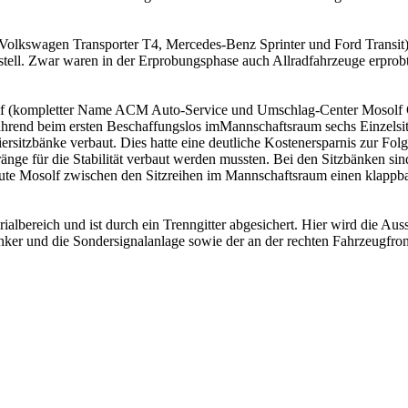
Volkswagen Transporter T4, Mercedes-Benz Sprinter und Ford Transit) f
tell. Zwar waren in der Erprobungsphase auch Allradfahrzeuge erprobt 
f (kompletter Name ACM Auto-Service und Umschlag-Center Mosolf 
ährend beim ersten Beschaffungslos imMannschaftsraum sechs Einzelsi
sitzbänke verbaut. Dies hatte eine deutliche Kostenersparnis zur Folge
änge für die Stabilität verbaut werden mussten. Bei den Sitzbänken si
ute Mosolf zwischen den Sitzreihen im Mannschaftsraum einen klappbar
ialbereich und ist durch ein Trenngitter abgesichert. Hier wird die Au
nker und die Sondersignalanlage sowie der an der rechten Fahrzeugfron