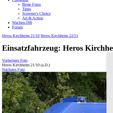
Beste Fotos
Tipps
Screener's Choice
Art & Action
Wachen-DB
Forum
Heros Kirchheim 21/10
Heros Kirchheim 22/51
Einsatzfahrzeug: Heros Kirchhe
Vorheriges Foto
Heros Kirchheim 21/10 (a.D.)
Nächstes Foto