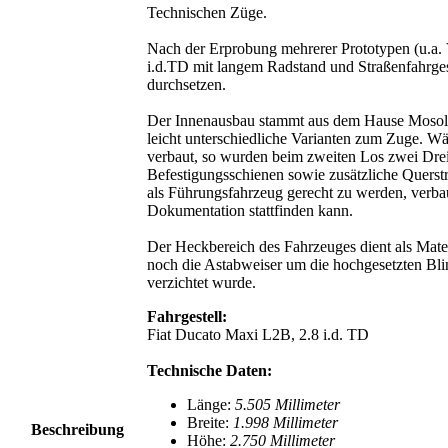
Technischen Züge.
Nach der Erprobung mehrerer Prototypen (u.a. 
i.d.TD mit langem Radstand und Straßenfahrges
durchsetzen.
Der Innenausbau stammt aus dem Hause Mosol
leicht unterschiedliche Varianten zum Zuge. W
verbaut, so wurden beim zweiten Los zwei Dreier
Befestigungsschienen sowie zusätzliche Querstr
als Führungsfahrzeug gerecht zu werden, verba
Dokumentation stattfinden kann.
Der Heckbereich des Fahrzeuges dient als Mater
noch die Astabweiser um die hochgesetzten Bli
verzichtet wurde.
Fahrgestell:
Fiat Ducato Maxi L2B, 2.8 i.d. TD
Technische Daten:
Länge:
5.505 Millimeter
Breite:
1.998 Millimeter
Beschreibung
Höhe:
2.750 Millimeter