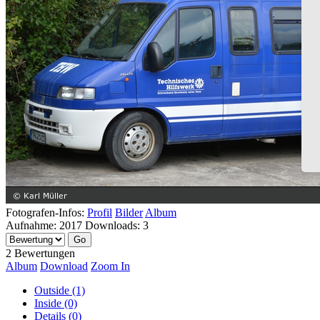
Fotografen-Infos:
Profil
Bilder
Album
Aufnahme:
2017
Downloads:
3
2 Bewertungen
Album
Download
Zoom In
Outside (1)
Inside (0)
Details (0)