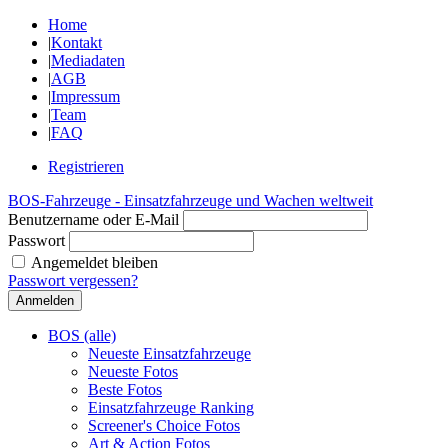
Home
|
Kontakt
|
Mediadaten
|
AGB
|
Impressum
|
Team
|
FAQ
Registrieren
BOS-Fahrzeuge - Einsatzfahrzeuge und Wachen weltweit
Benutzername oder E-Mail
Passwort
Angemeldet bleiben
Passwort vergessen?
BOS (alle)
Neueste Einsatzfahrzeuge
Neueste Fotos
Beste Fotos
Einsatzfahrzeuge Ranking
Screener's Choice Fotos
Art & Action Fotos