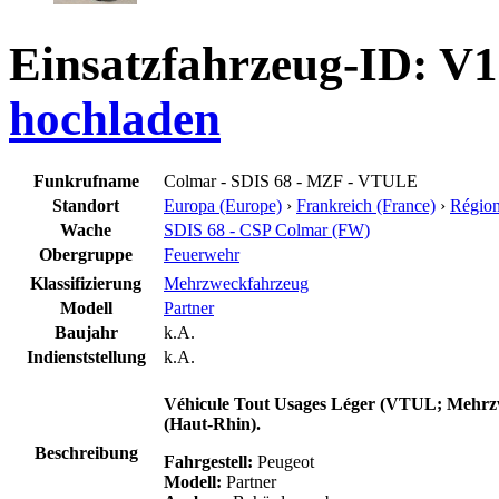
Einsatzfahrzeug-ID: V
hochladen
Funkrufname
Colmar - SDIS 68 - MZF - VTULE
Standort
Europa (Europe)
›
Frankreich (France)
›
Région
Wache
SDIS 68 - CSP Colmar (FW)
Obergruppe
Feuerwehr
Klassifizierung
Mehrzweckfahrzeug
Modell
Partner
Baujahr
k.A.
Indienststellung
k.A.
Véhicule Tout Usages Léger (VTUL; Mehrzw
(Haut-Rhin).
Beschreibung
Fahrgestell:
Peugeot
Modell:
Partner