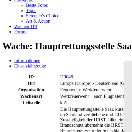
Beste Fotos
Tipps
Screener's Choice
Art & Action
Wachen-DB
Forum
Wache: Hauptrettungsstelle Saa
Informationen
Einsatzfahrzeuge
ID
D9048
Ort
Europa (Europe) › Deutschland (Germa
Organisation
Feuerwehr: Werkfeuerwehr
Wachenart
Werkfeuerwehr – auch Flughafenfeue
Leitstelle
k.A.
Die Hauptrettungsstelle Saar, kurz HR
im Saarland verbliebene und 2012 abge
Zuständigkeit der HRST fallen drei d
Brandschutz übernahm die HRST auch 
Betriebsfeuerwehr der Schachtanlage 