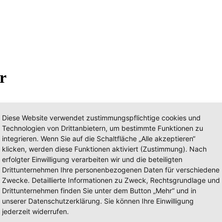
r
Diese Website verwendet zustimmungspflichtige cookies und
Technologien von Drittanbietern, um bestimmte Funktionen zu
integrieren. Wenn Sie auf die Schaltfläche „Alle akzeptieren“
ny) › Saarland ›
Saarlouis (SLS)
klicken, werden diese Funktionen aktiviert (Zustimmung). Nach
erfolgter Einwilligung verarbeiten wir und die beteiligten
rwehren (WF)
Drittunternehmen Ihre personenbezogenen Daten für verschiedene
Zwecke. Detaillierte Informationen zu Zweck, Rechtsgrundlage und
ST Saar, ist der einzige hauptamtliche Grubenwehrstandort im Saarland
Drittunternehmen finden Sie unter dem Button „Mehr“ und in
worfene Steinkohlebergwerk, und die Standorte der Wasserhaltung im a
unserer Datenschutzerklärung. Sie können Ihre Einwilligung
er saarländischen Kohlekraftwerke und die Kalkgrube Auersmacher, we
bis 2021 die Aufgaben einer Werkfeuerwehr in den Tagesanlagen de
jederzeit widerrufen.
Duhamel untergeordnet. Die HRST konnte 2011 ihr 75-jähriges Bestehe