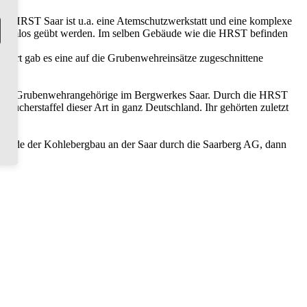
er HRST Saar ist u.a. eine Atemschutzwerkstatt und eine komplexe
roblemlos geübt werden. Im selben Gebäude wie die HRST befinden
ndort gab es eine auf die Grubenwehreinsätze zugeschnittene
llige Grubenwehrangehörige im Bergwerkes Saar. Durch die HRST
 Taucherstaffel dieser Art in ganz Deutschland. Ihr gehörten zuletzt
urde der Kohlebergbau an der Saar durch die Saarberg AG, dann