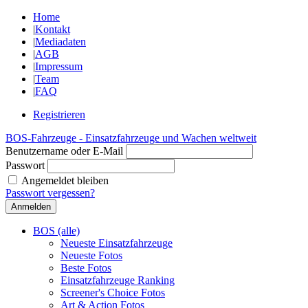
Home
|
Kontakt
|
Mediadaten
|
AGB
|
Impressum
|
Team
|
FAQ
Registrieren
BOS-Fahrzeuge - Einsatzfahrzeuge und Wachen weltweit
Benutzername oder E-Mail
Passwort
Angemeldet bleiben
Passwort vergessen?
BOS (alle)
Neueste Einsatzfahrzeuge
Neueste Fotos
Beste Fotos
Einsatzfahrzeuge Ranking
Screener's Choice Fotos
Art & Action Fotos