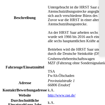
Untergebracht ist die HRST Saar an d
Atemschutzübungsstrecke angegliedert
sich auch verschiedene Büros des Ber
Beschreibung
Zuvor war die HRST in einer alten Ber
Atemschutzübungsstrecke.
An der HRST Saar arbeiten sechs ha
wurde seit 1966 bis 2016 auch eine eige
alle sechs hauptamtlichen Kräfte an.
Betrieben wird die HRST Saar und da
durch die Deutsche Steinkohle (DSK)
Grubenwehrbereitschaftswagen
MZF (Fahrzeug ohne Sondersignalanl
Fahrzeuge/Einsatzmittel
TSA
FwAh-Ölschaden
Provinzialstraße 1
Adresse
66806 Ensdorf
Kontakt/Bewerbungadresse
k.A.
Website
http://www.rag.de/
Durchschnittliche
k.A.
Einsatzzahl pro Jahr