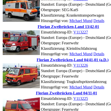
Standort:
Europa (Europe) › Deutschland (G
Obergruppe: SEG/KatS
Klassifizierung: Krankentransportwagen
Hinzugefügt von:
Michael Mund
Details
Florian Zweibrücken-Land 13/42-01
Einsatzfahrzeug-ID:
V113227
Standort:
Europa (Europe) › Deutschland (G
Obergruppe: Feuerwehr
Klassifizierung: Kleinlöschfahrzeug
Hinzugefügt von:
Michael Mund
Details
Florian Zweibrücken-Land 04/41-01 (a.D.)
Einsatzfahrzeug-ID:
V113226
Standort:
Europa (Europe) › Deutschland (G
Obergruppe: Feuerwehr
Klassifizierung: Tragkraftspritzenfahrzeug
Hinzugefügt von:
Michael Mund
Details
Florian Zweibrücken-Land 04/11-01
Einsatzfahrzeug-ID:
V113225
Standort:
Europa (Europe) › Deutschland (G
Obergruppe: Feuerwehr