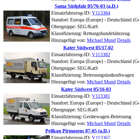
Sama Südpfalz 05/76-03 (a.D.)
Einsatzfahrzeug-ID:
V113384
Standort:
Europa (Europe) › Deutschland (G
Obergruppe: SEG/KatS
Klassifizierung: Rettungshundefahrzeug
Hinzugefügt von:
Michael Mund
Details
Kater Südwest 05/17-02
Einsatzfahrzeug-ID:
V113382
Standort:
Europa (Europe) › Deutschland (G
Obergruppe: SEG/KatS
Klassifizierung: Betreuungslastkraftwagen
Hinzugefügt von:
Michael Mund
Details
Kater Südwest 05/16-03
Einsatzfahrzeug-ID:
V113381
Standort:
Europa (Europe) › Deutschland (G
Obergruppe: SEG/KatS
Klassifizierung: Gerätewagen-Betreuung
Hinzugefügt von:
Michael Mund
Details
Pelikan Pirmasens 87-05 (a.D.)
Einsatzfahrzeug-ID:
V113367