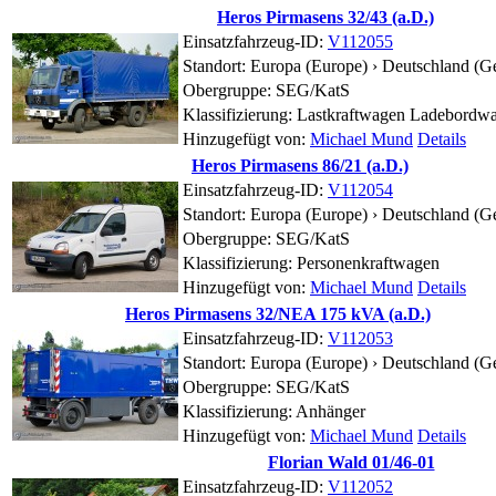
Heros Pirmasens 32/43 (a.D.)
Einsatzfahrzeug-ID:
V112055
Standort:
Europa (Europe) › Deutschland (G
Obergruppe: SEG/KatS
Klassifizierung: Lastkraftwagen Ladebordw
Hinzugefügt von:
Michael Mund
Details
Heros Pirmasens 86/21 (a.D.)
Einsatzfahrzeug-ID:
V112054
Standort:
Europa (Europe) › Deutschland (G
Obergruppe: SEG/KatS
Klassifizierung: Personenkraftwagen
Hinzugefügt von:
Michael Mund
Details
Heros Pirmasens 32/NEA 175 kVA (a.D.)
Einsatzfahrzeug-ID:
V112053
Standort:
Europa (Europe) › Deutschland (G
Obergruppe: SEG/KatS
Klassifizierung: Anhänger
Hinzugefügt von:
Michael Mund
Details
Florian Wald 01/46-01
Einsatzfahrzeug-ID:
V112052