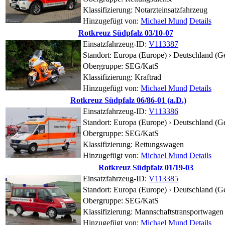
Klassifizierung: Notarzteinsatzfahrzeug
Hinzugefügt von:
Michael Mund
Details
Rotkreuz Südpfalz 03/10-07
Einsatzfahrzeug-ID:
V113387
Standort:
Europa (Europe) › Deutschland (G
Obergruppe: SEG/KatS
Klassifizierung: Kraftrad
Hinzugefügt von:
Michael Mund
Details
Rotkreuz Südpfalz 06/86-01 (a.D.)
Einsatzfahrzeug-ID:
V113386
Standort:
Europa (Europe) › Deutschland (G
Obergruppe: SEG/KatS
Klassifizierung: Rettungswagen
Hinzugefügt von:
Michael Mund
Details
Rotkreuz Südpfalz 01/19-03
Einsatzfahrzeug-ID:
V113385
Standort:
Europa (Europe) › Deutschland (G
Obergruppe: SEG/KatS
Klassifizierung: Mannschaftstransportwagen
Hinzugefügt von:
Michael Mund
Details