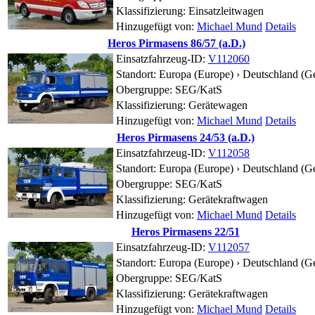
Klassifizierung: Einsatzleitwagen
Hinzugefügt von:
Michael Mund
Details
Heros Pirmasens 86/57 (a.D.)
Einsatzfahrzeug-ID:
V112060
Standort:
Europa (Europe) › Deutschland (G
Obergruppe: SEG/KatS
Klassifizierung: Gerätewagen
Hinzugefügt von:
Michael Mund
Details
Heros Pirmasens 24/53 (a.D.)
Einsatzfahrzeug-ID:
V112058
Standort:
Europa (Europe) › Deutschland (G
Obergruppe: SEG/KatS
Klassifizierung: Gerätekraftwagen
Hinzugefügt von:
Michael Mund
Details
Heros Pirmasens 22/51
Einsatzfahrzeug-ID:
V112057
Standort:
Europa (Europe) › Deutschland (G
Obergruppe: SEG/KatS
Klassifizierung: Gerätekraftwagen
Hinzugefügt von:
Michael Mund
Details