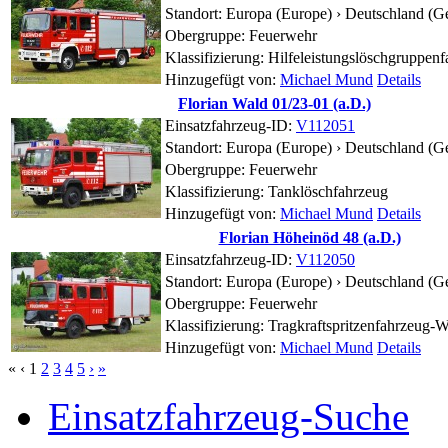
Standort:
Europa (Europe) › Deutschland (G
Obergruppe: Feuerwehr
Klassifizierung: Hilfeleistungslöschgruppen
Hinzugefügt von:
Michael Mund
Details
Florian Wald 01/23-01 (a.D.)
Einsatzfahrzeug-ID:
V112051
Standort:
Europa (Europe) › Deutschland (G
Obergruppe: Feuerwehr
Klassifizierung: Tanklöschfahrzeug
Hinzugefügt von:
Michael Mund
Details
Florian Höheinöd 48 (a.D.)
Einsatzfahrzeug-ID:
V112050
Standort:
Europa (Europe) › Deutschland (G
Obergruppe: Feuerwehr
Klassifizierung: Tragkraftspritzenfahrzeug-W
Hinzugefügt von:
Michael Mund
Details
«
‹
1
2
3
4
5
›
»
Einsatzfahrzeug-Suche