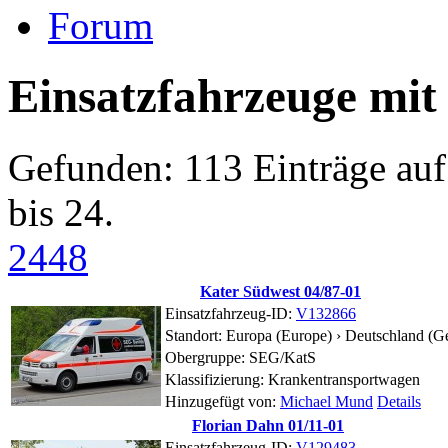
Forum
Einsatzfahrzeuge mit
Gefunden: 113 Einträge auf 
bis 24.
24
48
Kater Südwest 04/87-01
Einsatzfahrzeug-ID:
V132866
Standort:
Europa (Europe) › Deutschland (G
Obergruppe: SEG/KatS
Klassifizierung: Krankentransportwagen
Hinzugefügt von:
Michael Mund
Details
Florian Dahn 01/11-01
Einsatzfahrzeug-ID:
V129483