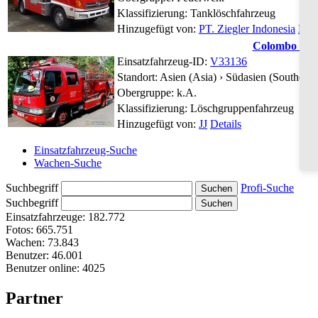
Klassifizierung: Tanklöschfahrzeug
Hinzugefügt von:
PT. Ziegler Indonesia
Deta
Colombo - Fir
Einsatzfahrzeug-ID:
V33136
Standort:
Asien (Asia) › Südasien (Southern 
Obergruppe:
k.A.
Klassifizierung: Löschgruppenfahrzeug
Hinzugefügt von:
JJ
Details
Einsatzfahrzeug-Suche
Wachen-Suche
Suchbegriff
Profi-Suche
Suchbegriff
Einsatzfahrzeuge:
182.772
Fotos:
665.751
Wachen:
73.843
Benutzer:
46.001
Benutzer online:
4025
Partner