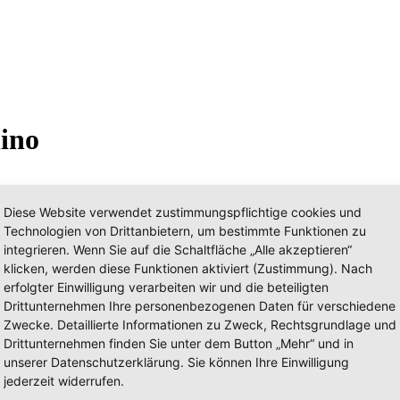
ino
Diese Website verwendet zustimmungspflichtige cookies und
 FW - TLF
Technologien von Drittanbietern, um bestimmte Funktionen zu
Kennzeichen: UU 5300
integrieren. Wenn Sie auf die Schaltfläche „Alle akzeptieren“
stern Asia) › Thailand (Thailand) ›
Ayutthaya Changwat (Provinz Ayut
klicken, werden diese Funktionen aktiviert (Zustimmung). Nach
Organisation: Berufsfe
erfolgter Einwilligung verarbeiten wir und die beteiligten
Hersteller: Hino Motors
Drittunternehmen Ihre personenbezogenen Daten für verschiedene
Zwecke. Detaillierte Informationen zu Zweck, Rechtsgrundlage und
F
Drittunternehmen finden Sie unter dem Button „Mehr“ und in
Kennzeichen:
k.A.
unserer Datenschutzerklärung. Sie können Ihre Einwilligung
astern Asia) ›
Indonesien (Indonesia)
jederzeit widerrufen.
Organisation: Berufsfe