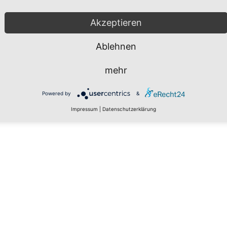
Hersteller: Hino Motors
ils
Akzeptieren
e Service - LF
Ablehnen
Asia) ›
Sri Lanka (Sri Lanka)
mehr
Powered by
&
Impressum
|
Datenschutzerklärung