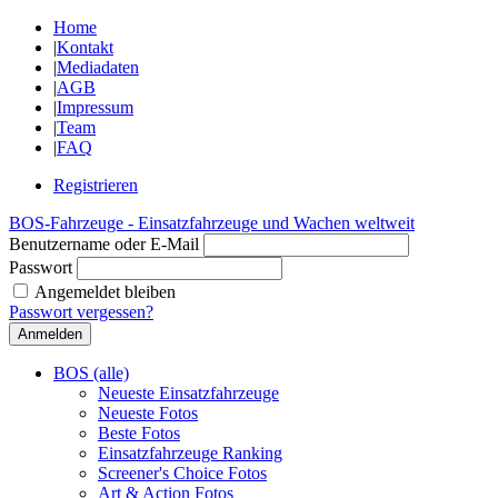
Home
|
Kontakt
|
Mediadaten
|
AGB
|
Impressum
|
Team
|
FAQ
Registrieren
BOS-Fahrzeuge - Einsatzfahrzeuge und Wachen weltweit
Benutzername oder E-Mail
Passwort
Angemeldet bleiben
Passwort vergessen?
BOS (alle)
Neueste Einsatzfahrzeuge
Neueste Fotos
Beste Fotos
Einsatzfahrzeuge Ranking
Screener's Choice Fotos
Art & Action Fotos