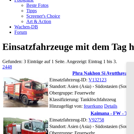
Beste Fotos
Tipps
Screener's Choice
Art & Action
Wachen-DB
Forum
Einsatzfahrzeuge mit dem Tag h
Gefunden: 3 Einträge auf 1 Seite. Angezeigt: Eintrag 1 bis 3.
24
48
Phra Nakhon Si Ayutthaya -
Einsatzfahrzeug-ID:
V132123
Standort:
Asien (Asia) › Südostasien (Southea
Obergruppe: Feuerwehr
Klassifizierung: Tanklöschfahrzeug
Hinzugefügt von:
feuerkuno
Details
Kaimana - FW - TL
Einsatzfahrzeug-ID:
V92758
Standort:
Asien (Asia) › Südostasien (Southe
Obergruppe: Feuerwehr