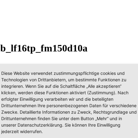
db_lf16tp_fm150d10a
Diese Website verwendet zustimmungspflichtige cookies und
 - LF 16 TP (a.D.)
Technologien von Drittanbietern, um bestimmte Funktionen zu
Kennzeic
integrieren. Wenn Sie auf die Schaltfläche „Alle akzeptieren“
Germany) › Bundesbehörden ›
Deutsche Bahn AG & Vorgängerorganisa
klicken, werden diese Funktionen aktiviert (Zustimmung). Nach
Organisa
erfolgter Einwilligung verarbeiten wir und die beteiligten
Herstelle
Drittunternehmen Ihre personenbezogenen Daten für verschiedene
Zwecke. Detaillierte Informationen zu Zweck, Rechtsgrundlage und
 - LF 16 TP (a.D.)
Drittunternehmen finden Sie unter dem Button „Mehr“ und in
Kennzeic
unserer Datenschutzerklärung. Sie können Ihre Einwilligung
Germany) › Bundesbehörden ›
Deutsche Bahn AG & Vorgängerorganisa
jederzeit widerrufen.
Organisa