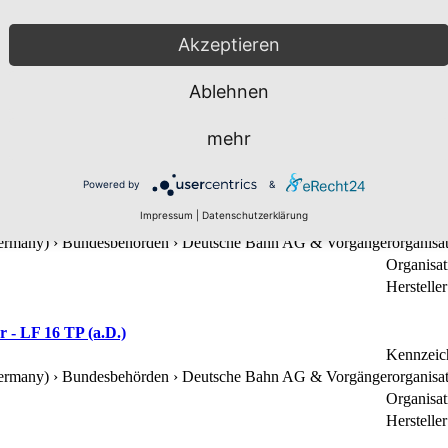
Herstelle
Akzeptieren
 - LF 16 TP (a.D.)
Kennzeic
Ablehnen
Germany) › Bundesbehörden ›
Deutsche Bahn AG & Vorgängerorganisa
Organisa
mehr
Herstelle
Powered by
&
 - LF 16 TP (a.D.)
Impressum
|
Datenschutzerklärung
Kennzeic
Germany) › Bundesbehörden ›
Deutsche Bahn AG & Vorgängerorganisa
Organisa
Herstelle
 - LF 16 TP (a.D.)
Kennzeic
Germany) › Bundesbehörden ›
Deutsche Bahn AG & Vorgängerorganisa
Organisa
Herstelle