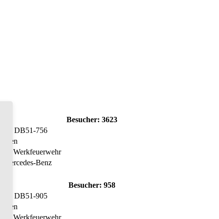
Besucher:
3623
hen: DB51-756
tionen
tion: Werkfeuerwehr
r: Mercedes-Benz
Besucher:
958
hen: DB51-905
tionen
tion: Werkfeuerwehr