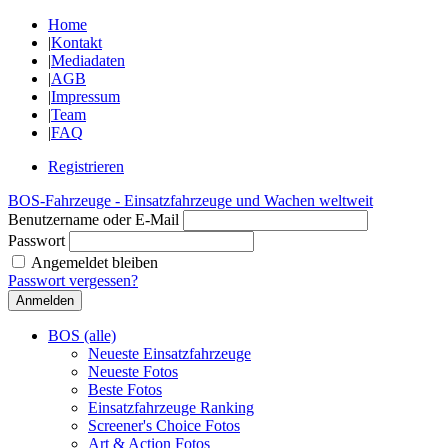
Home
|
Kontakt
|
Mediadaten
|
AGB
|
Impressum
|
Team
|
FAQ
Registrieren
BOS-Fahrzeuge - Einsatzfahrzeuge und Wachen weltweit
Benutzername oder E-Mail
Passwort
Angemeldet bleiben
Passwort vergessen?
BOS (alle)
Neueste Einsatzfahrzeuge
Neueste Fotos
Beste Fotos
Einsatzfahrzeuge Ranking
Screener's Choice Fotos
Art & Action Fotos