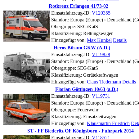
Rotkreuz Erlangen 41/73-02
Einsatzfahrzeug-ID:
V120355
Standort:
Europa (Europe) › Deutschland (G
Obergruppe: SEG/KatS
Klassifizierung: Rettungswagen
Hinzugefügt von:
Max Kunkel
Details
Heros Büsum GKW (A.D.)
Einsatzfahrzeug-ID:
V119828
Standort:
Europa (Europe) › Deutschland (G
Obergruppe: SEG/KatS
Klassifizierung: Gerätekraftwagen
Hinzugefügt von:
Claus Tiedemann
Details
Florian Göttingen 10/63 (a.D.)
Einsatzfahrzeug-ID:
V119731
Standort:
Europa (Europe) › Deutschland (G
Obergruppe: Feuerwehr
Klassifizierung: Einsatzleitwagen
Hinzugefügt von:
Klausmartin Friedrich
Deta
ST - FF Biederitz OF Königsborn - Fuhrpark 2014
Einsatzfahrzeug-ID:
V118521