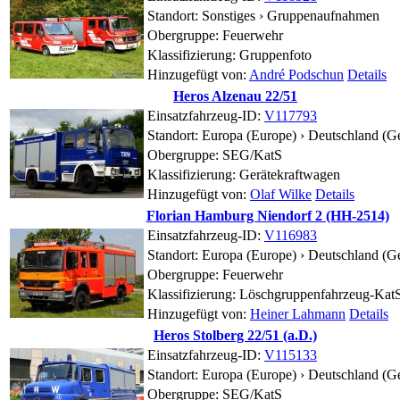
Standort:
Sonstiges ›
Gruppenaufnahmen
Obergruppe: Feuerwehr
Klassifizierung: Gruppenfoto
Hinzugefügt von:
André Podschun
Details
Heros Alzenau 22/51
Einsatzfahrzeug-ID:
V117793
Standort:
Europa (Europe) › Deutschland (G
Obergruppe: SEG/KatS
Klassifizierung: Gerätekraftwagen
Hinzugefügt von:
Olaf Wilke
Details
Florian Hamburg Niendorf 2 (HH-2514)
Einsatzfahrzeug-ID:
V116983
Standort:
Europa (Europe) › Deutschland (G
Obergruppe: Feuerwehr
Klassifizierung: Löschgruppenfahrzeug-Kat
Hinzugefügt von:
Heiner Lahmann
Details
Heros Stolberg 22/51 (a.D.)
Einsatzfahrzeug-ID:
V115133
Standort:
Europa (Europe) › Deutschland (G
Obergruppe: SEG/KatS