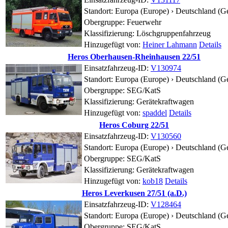
Standort:
Europa (Europe) › Deutschland (G
Obergruppe: Feuerwehr
Klassifizierung: Löschgruppenfahrzeug
Hinzugefügt von:
Heiner Lahmann
Details
Heros Oberhausen-Rheinhausen 22/51
Einsatzfahrzeug-ID:
V130974
Standort:
Europa (Europe) › Deutschland (
Obergruppe: SEG/KatS
Klassifizierung: Gerätekraftwagen
Hinzugefügt von:
spaddel
Details
Heros Coburg 22/51
Einsatzfahrzeug-ID:
V130560
Standort:
Europa (Europe) › Deutschland (G
Obergruppe: SEG/KatS
Klassifizierung: Gerätekraftwagen
Hinzugefügt von:
kob18
Details
Heros Leverkusen 27/51 (a.D.)
Einsatzfahrzeug-ID:
V128464
Standort:
Europa (Europe) › Deutschland (G
Obergruppe: SEG/KatS