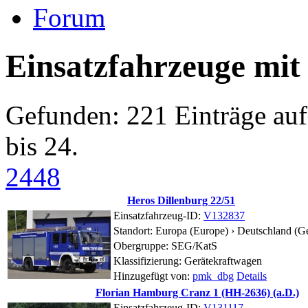
Forum
Einsatzfahrzeuge mit
Gefunden: 221 Einträge auf 
bis 24.
24
48
Heros Dillenburg 22/51
Einsatzfahrzeug-ID:
V132837
Standort:
Europa (Europe) › Deutschland (G
Obergruppe: SEG/KatS
Klassifizierung: Gerätekraftwagen
Hinzugefügt von:
pmk_dbg
Details
Florian Hamburg Cranz 1 (HH-2636) (a.D.)
Einsatzfahrzeug-ID:
V131117