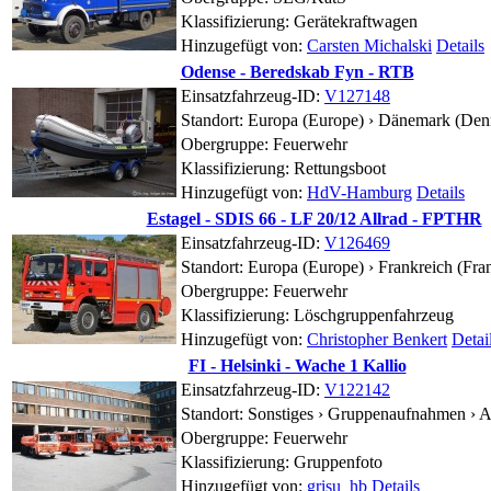
Klassifizierung: Gerätekraftwagen
Hinzugefügt von:
Carsten Michalski
Details
Odense - Beredskab Fyn - RTB
Einsatzfahrzeug-ID:
V127148
Standort:
Europa (Europe) › Dänemark (Den
Obergruppe: Feuerwehr
Klassifizierung: Rettungsboot
Hinzugefügt von:
HdV-Hamburg
Details
Estagel - SDIS 66 - LF 20/12 Allrad - FPTHR
Einsatzfahrzeug-ID:
V126469
Standort:
Europa (Europe) › Frankreich (Fra
Obergruppe: Feuerwehr
Klassifizierung: Löschgruppenfahrzeug
Hinzugefügt von:
Christopher Benkert
Detai
FI - Helsinki - Wache 1 Kallio
Einsatzfahrzeug-ID:
V122142
Standort:
Sonstiges › Gruppenaufnahmen ›
A
Obergruppe: Feuerwehr
Klassifizierung: Gruppenfoto
Hinzugefügt von:
grisu_hb
Details