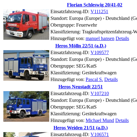
Florian Schleswig 20/41-02
Einsatzfahrzeug-ID:
V111251
Standort:
Europa (Europe) › Deutschland (G
Obergruppe: Feuerwehr
Klassifizierung: Tragkraftspritzenfahrzeug-W
Hinzugefügt von:
manuel hansen
Details
Heros Mölln 22/51 (a.D.)
Einsatzfahrzeug-ID:
V109577
Standort:
Europa (Europe) › Deutschland (G
Obergruppe: SEG/KatS
Klassifizierung: Gerätekraftwagen
Hinzugefügt von:
Pascal S.
Details
Heros Neustadt 22/51
Einsatzfahrzeug-ID:
V107210
Standort:
Europa (Europe) › Deutschland (G
Obergruppe: SEG/KatS
Klassifizierung: Gerätekraftwagen
Hinzugefügt von:
Michael Mund
Details
Heros Weiden 21/51 (a.D.)
Einsatzfahrzeug-ID:
V106571