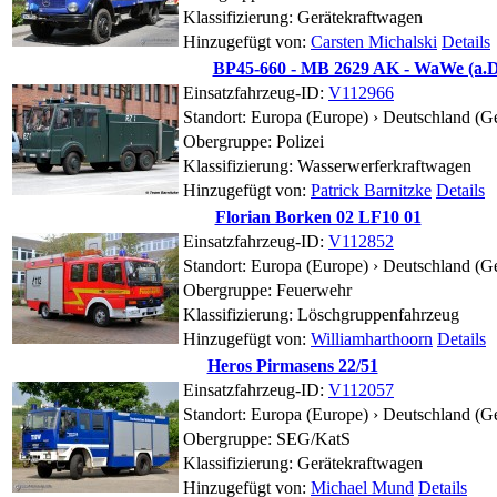
Klassifizierung: Gerätekraftwagen
Hinzugefügt von:
Carsten Michalski
Details
BP45-660 - MB 2629 AK - WaWe (a.D
Einsatzfahrzeug-ID:
V112966
Standort:
Europa (Europe) › Deutschland (G
Obergruppe: Polizei
Klassifizierung: Wasserwerferkraftwagen
Hinzugefügt von:
Patrick Barnitzke
Details
Florian Borken 02 LF10 01
Einsatzfahrzeug-ID:
V112852
Standort:
Europa (Europe) › Deutschland (G
Obergruppe: Feuerwehr
Klassifizierung: Löschgruppenfahrzeug
Hinzugefügt von:
Williamharthoorn
Details
Heros Pirmasens 22/51
Einsatzfahrzeug-ID:
V112057
Standort:
Europa (Europe) › Deutschland (G
Obergruppe: SEG/KatS
Klassifizierung: Gerätekraftwagen
Hinzugefügt von:
Michael Mund
Details