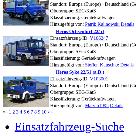
Standort:
Europa (Europe) › Deutschland (G
Obergruppe: SEG/KatS
Klassifizierung: Gerätekraftwagen
Hinzugefügt von:
Patrik Kalinowski
Details
Heros Ochsenfurt 22/51
Einsatzfahrzeug-ID:
V106247
Standort:
Europa (Europe) › Deutschland (G
Obergruppe: SEG/KatS
Klassifizierung: Gerätekraftwagen
Hinzugefügt von:
Steffen Kauschke
Details
Heros Syke 22/51 (a.D.)
Einsatzfahrzeug-ID:
V103001
Standort:
Europa (Europe) › Deutschland (G
Obergruppe: SEG/KatS
Klassifizierung: Gerätekraftwagen
Hinzugefügt von:
Marvin1995
Details
«
‹
1
2
3
4
5
6
7
8
9
10
›
»
Einsatzfahrzeug-Suche