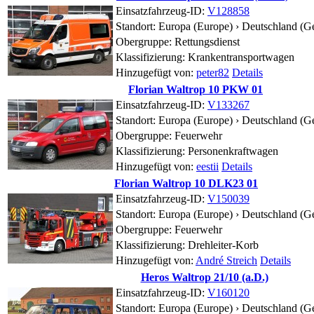
Einsatzfahrzeug-ID:
V128858
Standort:
Europa (Europe) › Deutschland (G
Obergruppe: Rettungsdienst
Klassifizierung: Krankentransportwagen
Hinzugefügt von:
peter82
Details
Florian Waltrop 10 PKW 01
Einsatzfahrzeug-ID:
V133267
Standort:
Europa (Europe) › Deutschland (G
Obergruppe: Feuerwehr
Klassifizierung: Personenkraftwagen
Hinzugefügt von:
eestii
Details
Florian Waltrop 10 DLK23 01
Einsatzfahrzeug-ID:
V150039
Standort:
Europa (Europe) › Deutschland (G
Obergruppe: Feuerwehr
Klassifizierung: Drehleiter-Korb
Hinzugefügt von:
André Streich
Details
Heros Waltrop 21/10 (a.D.)
Einsatzfahrzeug-ID:
V160120
Standort:
Europa (Europe) › Deutschland (G