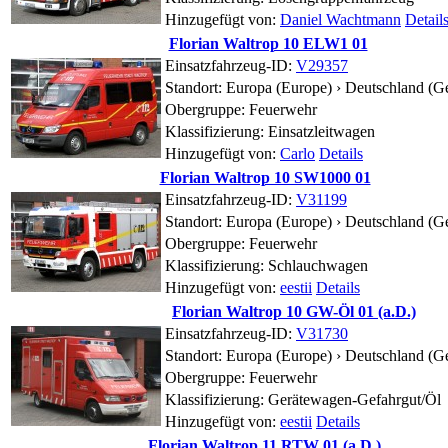
Hinzugefügt von:
Daniel Wachtmann
Detail
Florian Waltrop 10 ELW1 01
Einsatzfahrzeug-ID:
V29357
Standort:
Europa (Europe) › Deutschland (G
Obergruppe: Feuerwehr
Klassifizierung: Einsatzleitwagen
Hinzugefügt von:
Carlo
Details
Florian Waltrop 10 SW1000 01
Einsatzfahrzeug-ID:
V31199
Standort:
Europa (Europe) › Deutschland (G
Obergruppe: Feuerwehr
Klassifizierung: Schlauchwagen
Hinzugefügt von:
eestii
Details
Florian Waltrop 10 GW-Öl 01 (a.D.)
Einsatzfahrzeug-ID:
V31730
Standort:
Europa (Europe) › Deutschland (G
Obergruppe: Feuerwehr
Klassifizierung: Gerätewagen-Gefahrgut/Öl
Hinzugefügt von:
eestii
Details
Florian Waltrop 11 RTW 01 (a.D.)