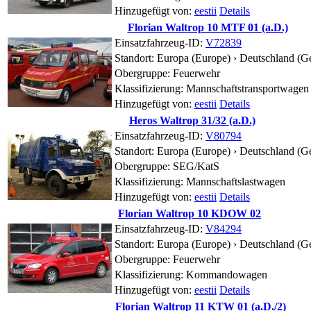
Hinzugefügt von:
eestii
Details
Florian Waltrop 10 MTF 01 (a.D.)
Einsatzfahrzeug-ID:
V72839
Standort:
Europa (Europe) › Deutschland (G
Obergruppe: Feuerwehr
Klassifizierung: Mannschaftstransportwagen
Hinzugefügt von:
eestii
Details
Heros Waltrop 31/32 (a.D.)
Einsatzfahrzeug-ID:
V80794
Standort:
Europa (Europe) › Deutschland (G
Obergruppe: SEG/KatS
Klassifizierung: Mannschaftslastwagen
Hinzugefügt von:
eestii
Details
Florian Waltrop 10 KDOW 02
Einsatzfahrzeug-ID:
V84294
Standort:
Europa (Europe) › Deutschland (G
Obergruppe: Feuerwehr
Klassifizierung: Kommandowagen
Hinzugefügt von:
eestii
Details
Florian Waltrop 11 KTW 01 (a.D./2)