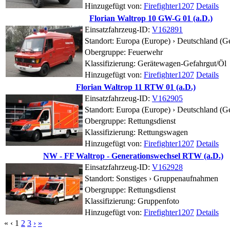
Hinzugefügt von:
Firefighter1207
Details
Florian Waltrop 10 GW-G 01 (a.D.)
Einsatzfahrzeug-ID:
V162891
Standort:
Europa (Europe) › Deutschland (G
Obergruppe: Feuerwehr
Klassifizierung: Gerätewagen-Gefahrgut/Öl
Hinzugefügt von:
Firefighter1207
Details
Florian Waltrop 11 RTW 01 (a.D.)
Einsatzfahrzeug-ID:
V162905
Standort:
Europa (Europe) › Deutschland (G
Obergruppe: Rettungsdienst
Klassifizierung: Rettungswagen
Hinzugefügt von:
Firefighter1207
Details
NW - FF Waltrop - Generationswechsel RTW (a.D.)
Einsatzfahrzeug-ID:
V162928
Standort:
Sonstiges ›
Gruppenaufnahmen
Obergruppe: Rettungsdienst
Klassifizierung: Gruppenfoto
Hinzugefügt von:
Firefighter1207
Details
«
‹
1
2
3
›
»