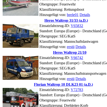
Obergruppe: Feuerwehr
Klassifizierung: Rettungsboot
Hinzugefügt von:
beele01
Details
Heros Waltrop 31/33 (a.D.)
Einsatzfahrzeug-ID:
V65832
Standort:
Europa (Europe) › Deutschland (G
Obergruppe: SEG/KatS
Klassifizierung: Mannschaftslastwagen
Hinzugefügt von:
eestii
Details
Heros Waltrop 21/10
Einsatzfahrzeug-ID:
V66742
Standort:
Europa (Europe) › Deutschland (G
Obergruppe: SEG/KatS
Klassifizierung: Mannschaftstransportwagen
Hinzugefügt von:
eestii
Details
Florian Waltrop 10 DLK23 01 (a.D.)
Einsatzfahrzeug-ID:
V72783
Standort:
Europa (Europe) › Deutschland (G
Obergruppe: Feuerwehr
Klassifizierung: Drehleiter-Korb