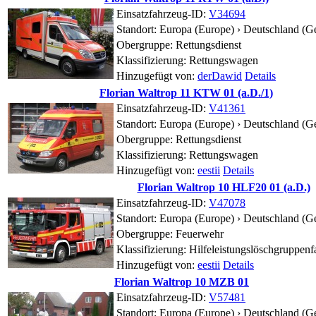
Einsatzfahrzeug-ID:
V34694
Standort:
Europa (Europe) › Deutschland (G
Obergruppe: Rettungsdienst
Klassifizierung: Rettungswagen
Hinzugefügt von:
derDawid
Details
Florian Waltrop 11 KTW 01 (a.D./1)
Einsatzfahrzeug-ID:
V41361
Standort:
Europa (Europe) › Deutschland (G
Obergruppe: Rettungsdienst
Klassifizierung: Rettungswagen
Hinzugefügt von:
eestii
Details
Florian Waltrop 10 HLF20 01 (a.D.)
Einsatzfahrzeug-ID:
V47078
Standort:
Europa (Europe) › Deutschland (G
Obergruppe: Feuerwehr
Klassifizierung: Hilfeleistungslöschgruppen
Hinzugefügt von:
eestii
Details
Florian Waltrop 10 MZB 01
Einsatzfahrzeug-ID:
V57481
Standort:
Europa (Europe) › Deutschland (G