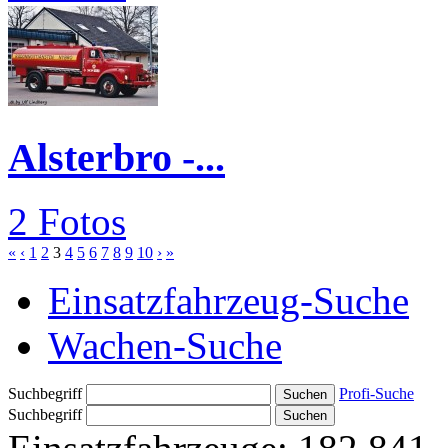
Alsterbro -...
2 Fotos
«
‹
1
2
3
4
5
6
7
8
9
10
›
»
Einsatzfahrzeug-Suche
Wachen-Suche
Suchbegriff
Profi-Suche
Suchbegriff