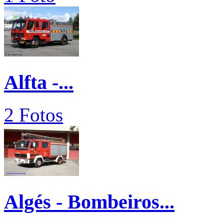
Alfta -...
2 Fotos
Algés - Bombeiros...