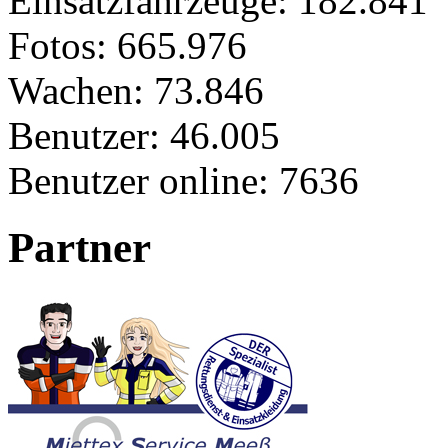
Einsatzfahrzeuge:
182.841
Fotos:
665.976
Wachen:
73.846
Benutzer:
46.005
Benutzer online:
7636
Partner