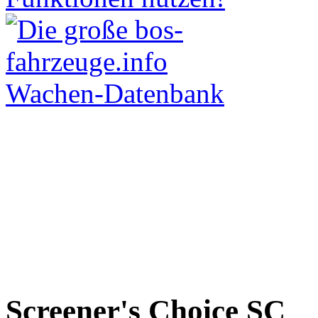
Screener's Choice
SC