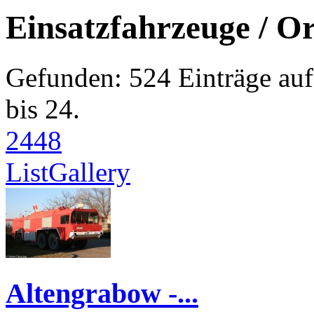
Einsatzfahrzeuge / O
Gefunden: 524 Einträge auf 
bis 24.
24
48
List
Gallery
Altengrabow -...