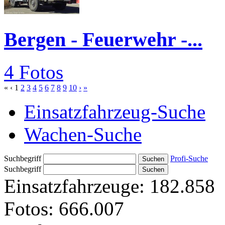
Bergen - Feuerwehr -...
4 Fotos
«
‹
1
2
3
4
5
6
7
8
9
10
›
»
Einsatzfahrzeug-Suche
Wachen-Suche
Suchbegriff
Profi-Suche
Suchbegriff
Einsatzfahrzeuge:
182.858
Fotos:
666.007