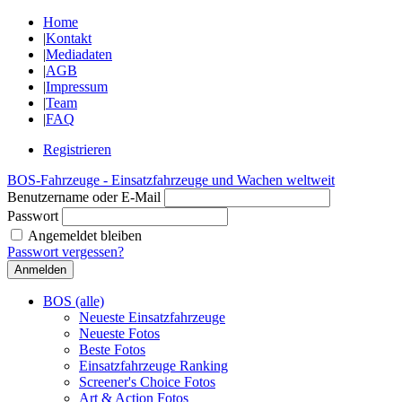
Home
|
Kontakt
|
Mediadaten
|
AGB
|
Impressum
|
Team
|
FAQ
Registrieren
BOS-Fahrzeuge - Einsatzfahrzeuge und Wachen weltweit
Benutzername oder E-Mail
Passwort
Angemeldet bleiben
Passwort vergessen?
BOS (alle)
Neueste Einsatzfahrzeuge
Neueste Fotos
Beste Fotos
Einsatzfahrzeuge Ranking
Screener's Choice Fotos
Art & Action Fotos