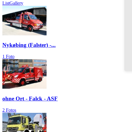
List
Gallery
Nykøbing (Falster) -...
1 Foto
ohne Ort - Falck - ASF
2 Fotos