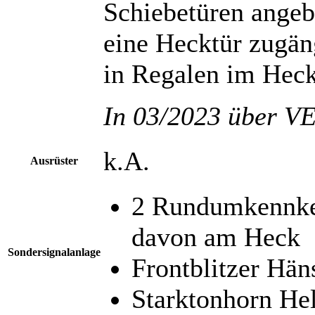
Schiebetüren angeb
eine Hecktür zugän
in Regalen im Heck
In 03/2023 über VE
k.A.
Ausrüster
2 Rundumkennken
davon am Heck
Sondersignalanlage
Frontblitzer Hän
Starktonhorn Hel