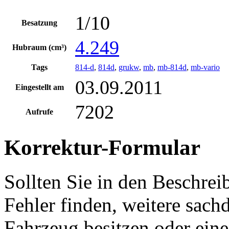
1/10
Besatzung
4.249
Hubraum (cm³)
Tags
814-d
,
814d
,
grukw
,
mb
,
mb-814d
,
mb-vario
03.09.2011
Eingestellt am
7202
Aufrufe
Korrektur-Formular
Sollten Sie in den Beschre
Fehler finden, weitere sach
Fahrzeug besitzen oder ein