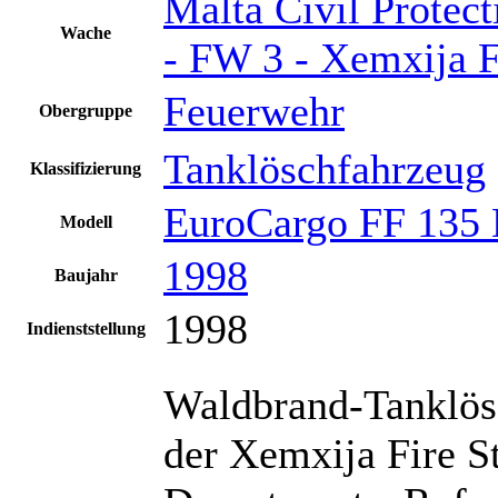
Malta Civil Protec
Wache
- FW 3 - Xemxija F
Feuerwehr
Obergruppe
Tanklöschfahrzeug
Klassifizierung
EuroCargo FF 135
Modell
1998
Baujahr
1998
Indienststellung
Waldbrand-Tanklö
der Xemxija Fire St