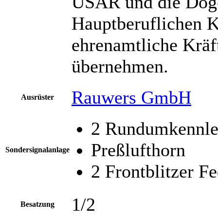
USAR und die Dog-
Hauptberuflichen K
ehrenamtliche Kräf
übernehmen.
Rauwers GmbH
Ausrüster
2 Rundumkennleu
Preßlufthorn
Sondersignalanlage
2 Frontblitzer F
1/2
Besatzung