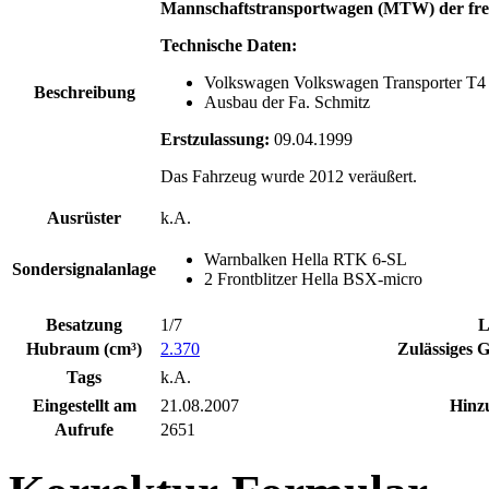
Mannschaftstransportwagen (MTW) der frei
Technische Daten:
Volkswagen Volkswagen Transporter T4
Beschreibung
Ausbau der Fa. Schmitz
Erstzulassung:
09.04.1999
Das Fahrzeug wurde 2012 veräußert.
Ausrüster
k.A.
Warnbalken Hella RTK 6-SL
Sondersignalanlage
2 Frontblitzer Hella BSX-micro
Besatzung
1/7
L
Hubraum (cm³)
2.370
Zulässiges 
Tags
k.A.
Eingestellt am
21.08.2007
Hinz
Aufrufe
2651