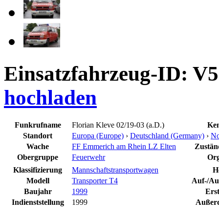
Einsatzfahrzeug-ID: V
hochladen
Funkrufname
Florian Kleve 02/19-03 (a.D.)
Ken
Standort
Europa (Europe)
›
Deutschland (Germany)
›
No
Wache
FF Emmerich am Rhein LZ Elten
Zuständ
Obergruppe
Feuerwehr
Org
Klassifizierung
Mannschaftstransportwagen
He
Modell
Transporter T4
Auf-/Au
Baujahr
1999
Ers
Indienststellung
1999
Außerd