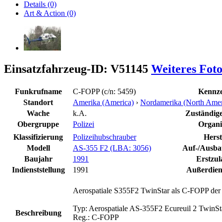
Details (0)
Art & Action (0)
Einsatzfahrzeug-ID: V51145
Weiteres Fot
Funkrufname
C-FOPP (c/n: 5459)
Kennze
Standort
Amerika (America)
›
Nordamerika (North Amer
Wache
k.A.
Zuständige 
Obergruppe
Polizei
Organi
Klassifizierung
Polizeihubschrauber
Herst
Modell
AS-355 F2 (LBA: 3056)
Auf-/Ausbau
Baujahr
1991
Erstzul
Indienststellung
1991
Außerdiens
Aerospatiale S355F2 TwinStar als C-FOPP der O
Typ: Aerospatiale AS-355F2 Ecureuil 2 TwinSt
Beschreibung
Reg.: C-FOPP