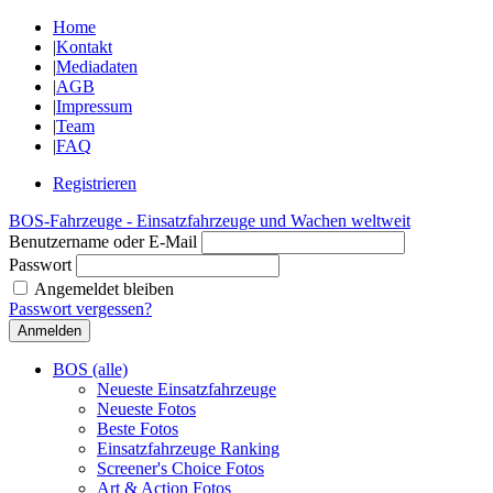
Home
|
Kontakt
|
Mediadaten
|
AGB
|
Impressum
|
Team
|
FAQ
Registrieren
BOS-Fahrzeuge - Einsatzfahrzeuge und Wachen weltweit
Benutzername oder E-Mail
Passwort
Angemeldet bleiben
Passwort vergessen?
BOS (alle)
Neueste Einsatzfahrzeuge
Neueste Fotos
Beste Fotos
Einsatzfahrzeuge Ranking
Screener's Choice Fotos
Art & Action Fotos