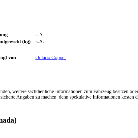
tung
k.A.
mtgewicht (kg)
k.A.
ügt von
Ontario Copper
finden, weitere sachdienliche Informationen zum Fahrzeug besitzen ode
 gesicherte Angaben zu machen, denn spekulative Informationen kosten
nada)