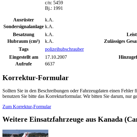
c/n: 5459
Bj.: 1991
Ausrüster
k.A.
Sondersignalanlage
k.A.
Besatzung
k.A.
Leis
Hubraum (cm³)
k.A.
Zulässiges Gesa
Tags
polizeihubschrauber
Eingestellt am
17.10.2007
Hinzugef
Aufrufe
6637
Korrektur-Formular
Sollten Sie in den Beschreibungen oder Fahrzeugdaten einen Fehler 
benutzen Sie bitte das Korrekturformular. Wir bitten Sie darum, nur
Zum Korrektur-Formular
Weitere Einsatzfahrzeuge aus Kanada (Ca