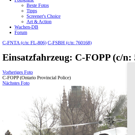
Beste Fotos
Tipps
Screener's Choice
Art & Action
Wachen-DB
Forum
C-FNTA (c/n: FL-806)
C-FSBH (c/n: 760168)
Einsatzfahrzeug: C-FOPP (c/n: 
Vorheriges Foto
C-FOPP (Ontario Provincial Police)
Nächstes Foto