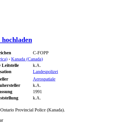
o hochladen
ichen
C-FOPP
ica)
›
Kanada (Canada)
Leitstelle
k.A.
sation
Landespolizei
eller
Aerospatiale
hersteller
k.A.
assung
1991
tstellung
k.A.
ntario Provincial Police (Kanada).
ar