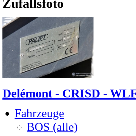
Zufallsfoto
Delémont - CRISD - WL
Fahrzeuge
BOS (alle)