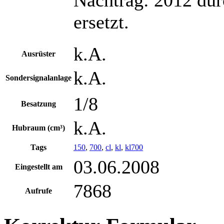
ersetzt.
k.A.
Ausrüster
k.A.
Sondersignalanlage
1/8
Besatzung
k.A.
Hubraum (cm³)
Tags
150
,
700
,
cl
,
kl
,
kl700
03.06.2008
Eingestellt am
7868
Aufrufe