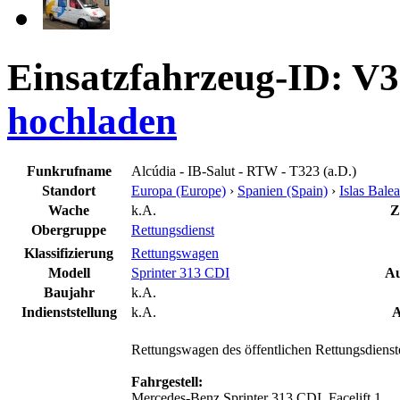
Einsatzfahrzeug-ID: V
hochladen
Funkrufname
Alcúdia - IB-Salut - RTW - T323 (a.D.)
Standort
Europa (Europe)
›
Spanien (Spain)
›
Islas Balea
Wache
k.A.
Z
Obergruppe
Rettungsdienst
Klassifizierung
Rettungswagen
Modell
Sprinter 313 CDI
Au
Baujahr
k.A.
Indienststellung
k.A.
A
Rettungswagen des öffentlichen Rettungsdienste
Fahrgestell:
Mercedes-Benz Sprinter 313 CDI, Facelift 1