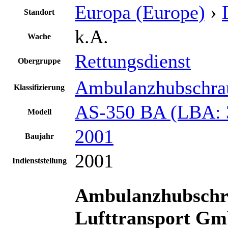
Europa (Europe)
›
Standort
k.A.
Wache
Rettungsdienst
Obergruppe
Ambulanzhubschra
Klassifizierung
AS-350 BA (LBA: 
Modell
2001
Baujahr
2001
Indienststellung
Ambulanzhubschra
Lufttransport G