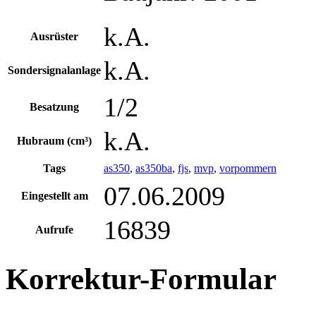
k.A.
Ausrüster
k.A.
Sondersignalanlage
1/2
Besatzung
k.A.
Hubraum (cm³)
Tags
as350
,
as350ba
,
fjs
,
mvp
,
vorpommern
07.06.2009
Eingestellt am
16839
Aufrufe
Korrektur-Formular