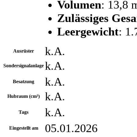
Volumen
: 13,8 
Zulässiges Ges
Leergewicht
: 1
k.A.
Ausrüster
k.A.
Sondersignalanlage
k.A.
Besatzung
k.A.
Hubraum (cm³)
k.A.
Tags
05.01.2026
Eingestellt am