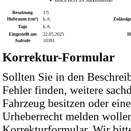
Bosch HO/FSA Starktonhörner
Besatzung
1/5
Hubraum (cm³)
k.A.
Zulässig
Tags
k.A.
Eingestellt am
22.05.2025
H
Aufrufe
10391
Korrektur-Formular
Sollten Sie in den Beschre
Fehler finden, weitere sach
Fahrzeug besitzen oder ein
Urheberrecht melden wollen
Korrekturformular. Wir bitt