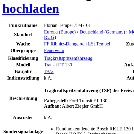
hochladen
Funkrufname
Florian Tempel 75/47-01
Europa (Europe)
›
Deutschland (Germany)
›
Me
Standort
RÜG)
Wache
FF Ribnitz-Damgarten LSt Tempel
Zust
Obergruppe
Feuerwehr
Klassifizierung
Tragkraftspritzenfahrzeug
Modell
Transit FT 130
Auf-
Baujahr
1972
Indienststellung
k.A.
Auß
Tragkraftspritzenfahrzeug (TSF) der Freiwi
Beschreibung
Fahrgestell:
Ford Transit FT 130
Aufbau:
Albert Ziegler GmbH
Ausrüster
k.A.
Rundumkennleuchte Bosch RKLE 130
Sondersignalanlage