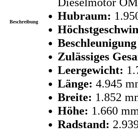
Dieselmotor OM
Hubraum:
1.95
Beschreibung
Höchstgeschwin
Beschleunigung 
Zulässiges Ges
Leergewicht:
1.
Länge:
4.945 m
Breite:
1.852 m
Höhe:
1.660 m
Radstand:
2.93