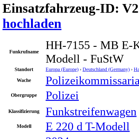
Einsatzfahrzeug-ID: V
hochladen
HH-7155 - MB E-Kl
Funkrufname
Modell - FuStW
Standort
Europa (Europe)
›
Deutschland (Germany)
›
H
Polizeikommissaria
Wache
Polizei
Obergruppe
Funkstreifenwagen
Klassifizierung
E 220 d T-Modell
Modell