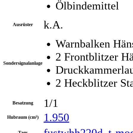
Ölbindemittel
k.A.
Ausrüster
Warnbalken Hän
2 Frontblitzer H
Sondersignalanlage
Druckkammerlau
2 Heckblitzer St
1/1
Besatzung
1.950
Hubraum (cm³)
fustwhh220d_t-mo
Tags