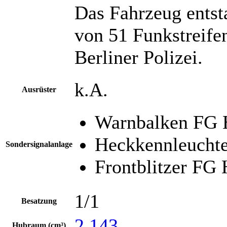
Das Fahrzeug entst
von 51 Funkstreife
Berliner Polizei.
k.A.
Ausrüster
Warnbalken FG
Heckkennleucht
Sondersignalanlage
Frontblitzer FG
1/1
Besatzung
2.143
Hubraum (cm³)