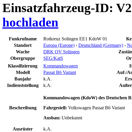
Einsatzfahrzeug-ID: V
hochladen
Funkrufname
Rotkreuz Solingen EE1 KdoW 01
Ke
Standort
Europa (Europe)
›
Deutschland (Germany)
›
No
Wache
DRK OV Solingen
Zustän
Obergruppe
SEG/KatS
Or
Klassifizierung
Kommandowagen
H
Modell
Passat B6 Variant
Auf-/Au
Baujahr
k.A.
Ers
Indienststellung
k.A.
Außerd
Kommandowagen (KdoW) des Deutschen Rote
Beschreibung
Fahrgestell:
Volkswagen Passat B6 Variant
Ausbau:
Unbekannt
Ausrüster
k.A.