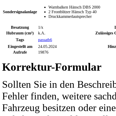
Warnbalken Hänsch DBS 2000
Sondersignalanlage
2 Frontblitzer Hänsch Typ 40
Druckkammerlautsprecher
Besatzung
1/x
Hubraum (cm³)
k.A.
Zulässiges 
Tags
passatb6
Eingestellt am
24.05.2024
Hinz
Aufrufe
19876
Korrektur-Formular
Sollten Sie in den Beschre
Fehler finden, weitere sach
Fahrzeug besitzen oder ein