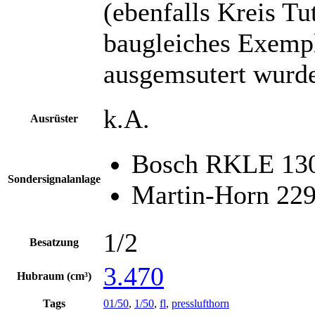
(ebenfalls Kreis Tut
baugleiches Exempl
ausgemsutert wurde
k.A.
Ausrüster
Bosch RKLE 130
Sondersignalanlage
Martin-Horn 22
1/2
Besatzung
3.470
Hubraum (cm³)
Tags
01/50
,
1/50
,
fl
,
presslufthorn