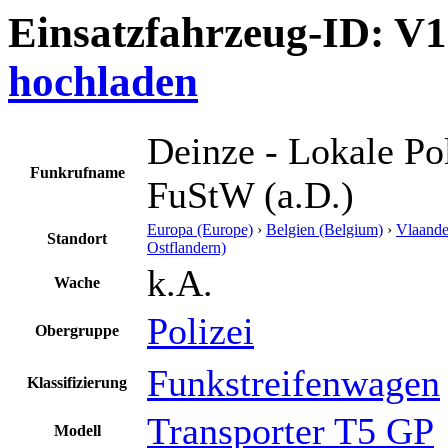
Einsatzfahrzeug-ID: V
hochladen
Deinze - Lokale Pol
Funkrufname
FuStW (a.D.)
Europa (Europe)
›
Belgien (Belgium)
›
Vlaande
Standort
Ostflandern)
k.A.
Wache
Polizei
Obergruppe
Funkstreifenwagen
Klassifizierung
Transporter T5 GP
Modell