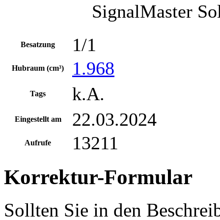
SignalMaster Sol
1/1
Besatzung
1.968
Hubraum (cm³)
k.A.
Tags
22.03.2024
Eingestellt am
13211
Aufrufe
Korrektur-Formular
Sollten Sie in den Beschre