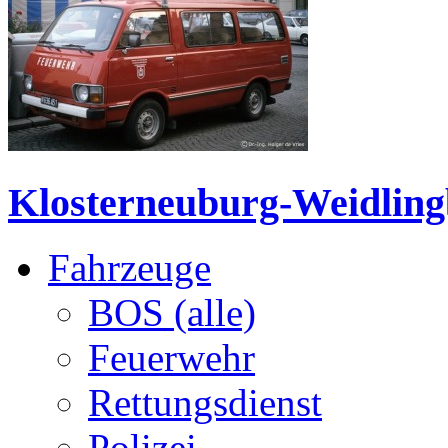
Klosterneuburg-Weidlingba
Fahrzeuge
BOS (alle)
Feuerwehr
Rettungsdienst
Polizei