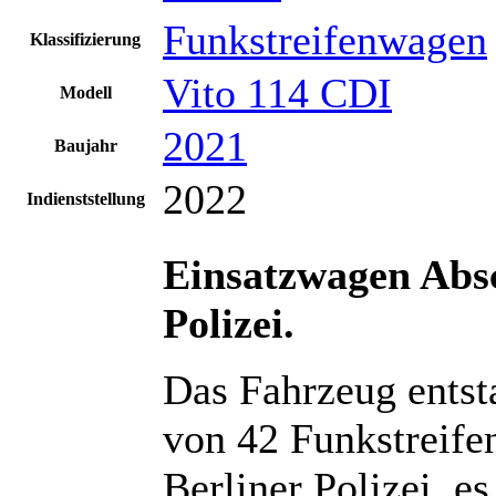
Funkstreifenwagen
Klassifizierung
Vito 114 CDI
Modell
2021
Baujahr
2022
Indienststellung
Einsatzwagen Absc
Polizei.
Das Fahrzeug entst
von 42 Funkstreife
Berliner Polizei, e