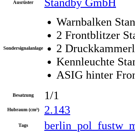
Standby GmbH
Ausrüster
Warnbalken Sta
2 Frontblitzer S
2 Druckkammerl
Sondersignalanlage
Kennleuchte Sta
ASIG hinter Fro
1/1
Besatzung
2.143
Hubraum (cm³)
berlin_pol_fustw_
Tags